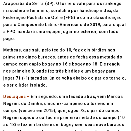
Araçoiaba da Serra (SP). O torneio vale para os rankings
masculino e feminino, scratch e por handicap índex, da
Federação Paulista de Golfe (FPG) e como classificação
para o Campeonato Latino-Americano de 2019, para o qual
a FPG mandará uma equipe jogar no exterior, com tudo
pago.
Matheus, que saiu pelo tee do 10, fez dois birdies nos
primeiros cinco buracos, antes de fecha essa metade do
campo com duplo bogey no 16 e bogey no 18. Ele reagiu
nos primeiro 9, onde fez três birdies e um bogey para
jogar 71 (-1) tacadas, única volta abaixo do par do torneio,
e ser o líder isolado.
Destaques –
Em segundo, uma tacada atrás, vem Marcos
Negrini, do Damha, único ex-campeão do torneio em
campo (venceu em 2015), que jogou 72, o par do campo.
Negrini copiou o cartão na primeira metade do campo (10
ao 18) e fez em birdie e um bogey sem seus nove buracos