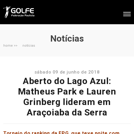
Notícias
home >>
notícias
sábado 09 de junho de 2018
Aberto do Lago Azul:
Matheus Park e Lauren
Grinberg lideram em
Araçoiaba da Serra
Torneio do ranking da FPG, que teve noite com