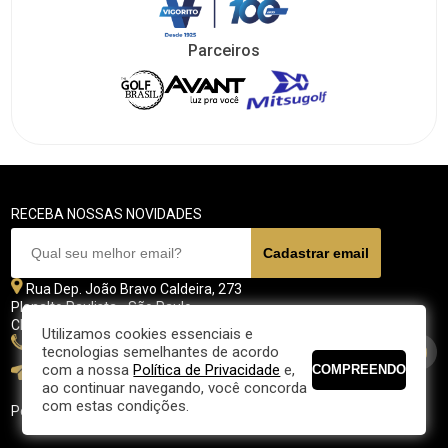
Parceiros
RECEBA NOSSAS NOVIDADES
Rua Dep. João Bravo Caldeira, 273
Planalto Paulista - São Paulo
CEP 04071 - 045
Utilizamos cookies essenciais e
11 5070-4700
tecnologias semelhantes de acordo
com a nossa
Política de Privacidade
e,
fpgolfe@fpgolfe.com.br
ao continuar navegando, você concorda
com estas condições.
Política de privacidade