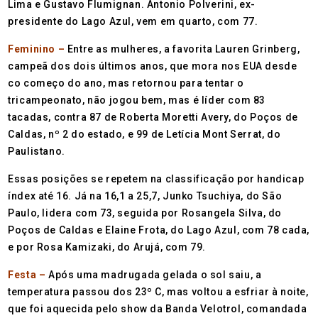
Lima e Gustavo Flumignan. Antonio Polverini, ex-
presidente do Lago Azul, vem em quarto, com 77.
Feminino –
Entre as mulheres, a favorita Lauren Grinberg,
campeã dos dois últimos anos, que mora nos EUA desde
co começo do ano, mas retornou para tentar o
tricampeonato, não jogou bem, mas é líder com 83
tacadas, contra 87 de Roberta Moretti Avery, do Poços de
Caldas, nº 2 do estado, e 99 de Letícia Mont Serrat, do
Paulistano.
Essas posições se repetem na classificação por handicap
índex até 16. Já na 16,1 a 25,7, Junko Tsuchiya, do São
Paulo, lidera com 73, seguida por Rosangela Silva, do
Poços de Caldas e Elaine Frota, do Lago Azul, com 78 cada,
e por Rosa Kamizaki, do Arujá, com 79.
Festa –
Após uma madrugada gelada o sol saiu, a
temperatura passou dos 23º C, mas voltou a esfriar à noite,
que foi aquecida pelo show da Banda Velotrol, comandada