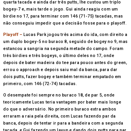
quarta tacada e ainda dar três putts, lhe custou um triplo
bogey-7 e, mais tarde o jogo. Gui ainda reagiu com um
birdie no 17, para terminar com 146 (71-75) tacadas, mas
não conseguiu impedir que a decisão fosse para o playoff.
Playoff –
Lucas Park jogou três acima do ida, com direito a
um duplo bogey-5 no buraco 8, seguido de bogey no 9, mas
estancou a sangria na segunda metade do campo. Foram
três birdies e três bogeys, o último deles no 17, onde
depois de bater madeira do tee para pouco antes do green,
errou o approach e depois saiu mal da banca, para dar
dois putts, fazer bogey e também terminar empatado em
primeiro, com 146 (72-74) tacadas.
O desempate foi sempre no buraco 18, de par 5, onde
teoricamente Lucas teria vantagem por bater mais longe
do que o adversário. No primeiro buraco extra ambos
erraram a raia pela direita, com Lucas fazendo par da
banca, depois de tentar ir para a bandeira com a segunda
tacada, e Gui fazendo um layup e dando dois putts para par.