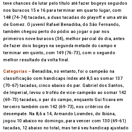
teve chances de lutar pelo título até fazer bogeys seguidos
nos buracos 15 e 16 para terminar em quarto lugar, com
148 (74-74) tacadas, a duas tacadas do playoff e uma atrás
de Gomez. O juvenil Rafael Benadiba, do São Fernando,
também chegou perto do pódio ao jogar o par nos
primeiros nove buracos (34), melhor parcial do dia, antes
de fazer dois bogeys na segunda metade do campo e
terminar em quinto, com 149 (76-73), com o segundo
melhor resultado da volta final.
Categorias –
Benadiba, no entanto, foi o campeão na
classificação com handicaps índex até 8,5 ao somar 137
(70-67) tacadas, cinco abaixo do par. Gabriel dos Santos,
de Imperial, levou o troféu de vice-campeão ao somar 142
(69-73) tacadas, o par do campo, enquanto Gui ficava em
terceiro também com 142 (69-73), nos critérios de
desempate. Na 8,6 a 14, Armando Lowndes, do Ibiúna,
jogou 10 abaixo no domingo, para vencer com 130 (69-61)
tacadas, 12 abaixo no total, mas terá seu handicap ajustado