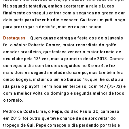
Na segunda tentativa, ambos acertaram a raia e Lucas
finalmente conseguiu entrar com a segunda no green e dar
dois putts para fazer birdie e vencer. Gui teve um putt longo
para prorrogar a decisão, mas errou por pouco.
Destaques –
Quem quase estraga a festa dos dois juvenis
foi o sênior Roberto Gomez, maior recordista do golfe
amador brasileiro, que tentava vencer o maior torneio de
seu clube pela 13ª vez, mas a primeira desde 2013. Gomez
começou o dia com birdies seguidos no 3 e no 4, e fez
mais dois na segunda metade do campo, mas também fez
cinco bogeys, incluindo um no buraco 16, que lhe custou a
ida para o playoff. Terminou em terceiro, com 147 (75-72) e
com a melhor volta do domingo e segunda melhor de todo
o torneio.
Pedro da Costa Lima, o Pepê, do São Paulo GC, campeão
em 2015, foi outro que teve chance de se aproveitar do
tropeço de Gui. Pepê começou o dia perdendo por três e