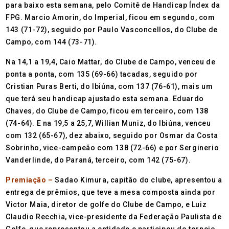
para baixo esta semana, pelo Comitê de Handicap Índex da
FPG. Marcio Amorin, do Imperial, ficou em segundo, com
143 (71-72), seguido por Paulo Vasconcellos, do Clube de
Campo, com 144 (73-71).
Na 14,1 a 19,4, Caio Mattar, do Clube de Campo, venceu de
ponta a ponta, com 135 (69-66) tacadas, seguido por
Cristian Puras Berti, do Ibiúna, com 137 (76-61), mais um
que terá seu handicap ajustado esta semana. Eduardo
Chaves, do Clube de Campo, ficou em terceiro, com 138
(74-64). E na 19,5 a 25,7, Willian Muniz, do Ibiúna, venceu
com 132 (65-67), dez abaixo, seguido por Osmar da Costa
Sobrinho, vice-campeão com 138 (72-66) e por Serginerio
Vanderlinde, do Paraná, terceiro, com 142 (75-67).
Premiação –
Sadao Kimura, capitão do clube, apresentou a
entrega de prêmios, que teve a mesa composta ainda por
Victor Maia, diretor de golfe do Clube de Campo, e Luiz
Claudio Recchia, vice-presidente da Federação Paulista de
Golfe, que representou a entidade e participou do torneio.