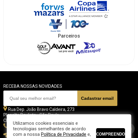
Parceiros
RECEBA NOSSAS NOVIDADES
Rua Dep. João Bravo Caldeira, 273
Planalto Paulista - São Paulo
CEP 04071 - 045
Utilizamos cookies essenciais e
11 5070-4700
tecnologias semelhantes de acordo
com a nossa
Política de Privacidade
e,
fpgolfe@fpgolfe.com.br