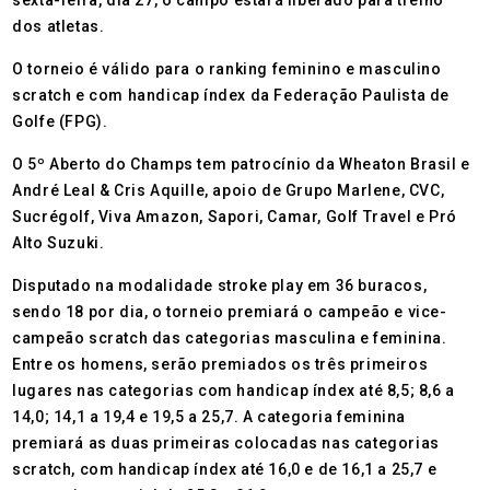
sexta-feira, dia 27, o campo estará liberado para treino
dos atletas.
O torneio é válido para o ranking feminino e masculino
scratch e com handicap índex da Federação Paulista de
Golfe (FPG).
O 5º Aberto do Champs tem patrocínio da Wheaton Brasil e
André Leal & Cris Aquille, apoio de Grupo Marlene, CVC,
Sucrégolf, Viva Amazon, Sapori, Camar, Golf Travel e Pró
Alto Suzuki.
Disputado na modalidade stroke play em 36 buracos,
sendo 18 por dia, o torneio premiará o campeão e vice-
campeão scratch das categorias masculina e feminina.
Entre os homens, serão premiados os três primeiros
lugares nas categorias com handicap índex até 8,5; 8,6 a
14,0; 14,1 a 19,4 e 19,5 a 25,7. A categoria feminina
premiará as duas primeiras colocadas nas categorias
scratch, com handicap índex até 16,0 e de 16,1 a 25,7 e