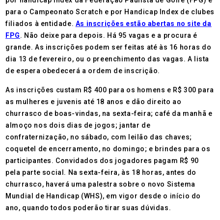
por handicap índex da Federação Paulista de Golfe (FPG) e
para o Campeonato Scratch e por Handicap Index de clubes
filiados à entidade.
As inscrições estão abertas no site da
FPG
. Não deixe para depois. Há 95 vagas e a procura é
grande. As inscrições podem ser feitas até às 16 horas do
dia 13 de fevereiro, ou o preenchimento das vagas. A lista
de espera obedecerá a ordem de inscrição.
As inscrições custam R$ 400 para os homens e R$ 300 para
as mulheres e juvenis até 18 anos e dão direito ao
churrasco de boas-vindas, na sexta-feira; café da manhã e
almoço nos dois dias de jogos; jantar de
confraternização, no sábado, com leilão das chaves;
coquetel de encerramento, no domingo; e brindes para os
participantes. Convidados dos jogadores pagam R$ 90
pela parte social. Na sexta-feira, às 18 horas, antes do
churrasco, haverá uma palestra sobre o novo Sistema
Mundial de Handicap (WHS), em vigor desde o início do
ano, quando todos poderão tirar suas dúvidas.