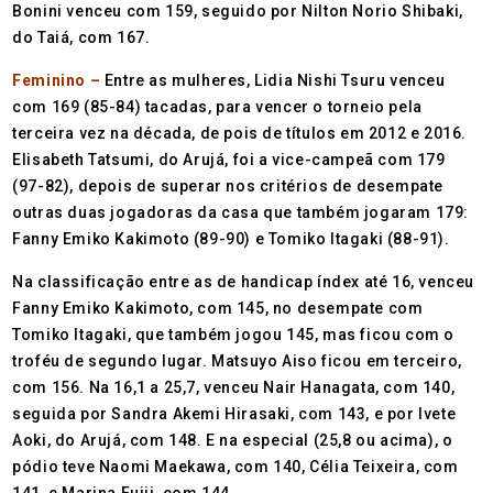
Bonini venceu com 159, seguido por Nilton Norio Shibaki,
do Taiá, com 167.
Feminino –
Entre as mulheres, Lidia Nishi Tsuru venceu
com 169 (85-84) tacadas, para vencer o torneio pela
terceira vez na década, de pois de títulos em 2012 e 2016.
Elisabeth Tatsumi, do Arujá, foi a vice-campeã com 179
(97-82), depois de superar nos critérios de desempate
outras duas jogadoras da casa que também jogaram 179:
Fanny Emiko Kakimoto (89-90) e Tomiko Itagaki (88-91).
Na classificação entre as de handicap índex até 16, venceu
Fanny Emiko Kakimoto, com 145, no desempate com
Tomiko Itagaki, que também jogou 145, mas ficou com o
troféu de segundo lugar. Matsuyo Aiso ficou em terceiro,
com 156. Na 16,1 a 25,7, venceu Nair Hanagata, com 140,
seguida por Sandra Akemi Hirasaki, com 143, e por Ivete
Aoki, do Arujá, com 148. E na especial (25,8 ou acima), o
pódio teve Naomi Maekawa, com 140, Célia Teixeira, com
141, e Marina Fujii, com 144.