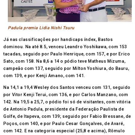
Padula premia Lidia Nishi Tsuru
Já nas classificações por handicaps índex, Bastos
dominou. Na até 8.5, venceu Leandro Yoshikawa, com 153
tacadas, seguido por Paulo Henrique, com 157, e por Erico
Sato, com 158. Na 8,6 a 14 o pódio teve Matheus Mizuma,
campeão com 137, seguido por Milton Yoshiura, do Bauru,
com 139, e por Kenji Amano, com 141.
Na 14,1 a 19,4 Wesley dos Santos venceu com 131, seguido
por Vitor Kenji Terui, com 136, e por Carlos Manzano, com
142. Na 19,5 a 25,7, o pódio foi só de visitantes, com vitória
de Antonio Padula, presidente da Federação Paulista de
Golfe, de Itapeva, com 139; seguido por Fabio Bressane, de
Poços, com 140, e por Paulo Cesar Gonçalves, de Avaré,
com 142. E na categoria especial (25,8 e acima), Rômulo