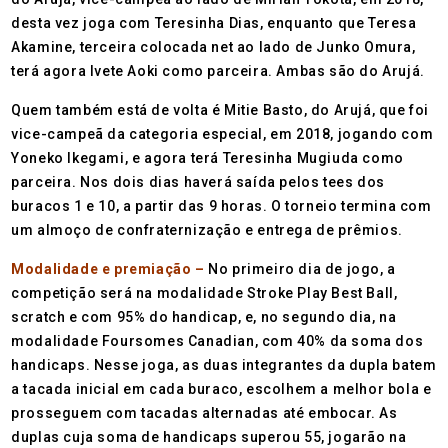
desta vez joga com Teresinha Dias, enquanto que Teresa
Akamine, terceira colocada net ao lado de Junko Omura,
terá agora Ivete Aoki como parceira. Ambas são do Arujá.
Quem também está de volta é Mitie Basto, do Arujá, que foi
vice-campeã da categoria especial, em 2018, jogando com
Yoneko Ikegami, e agora terá Teresinha Mugiuda como
parceira. Nos dois dias haverá saída pelos tees dos
buracos 1 e 10, a partir das 9 horas. O torneio termina com
um almoço de confraternização e entrega de prêmios.
Modalidade e premiação –
No primeiro dia de jogo, a
competição será na modalidade Stroke Play Best Ball,
scratch e com 95% do handicap, e, no segundo dia, na
modalidade Foursomes Canadian, com 40% da soma dos
handicaps. Nesse joga, as duas integrantes da dupla batem
a tacada inicial em cada buraco, escolhem a melhor bola e
prosseguem com tacadas alternadas até embocar. As
duplas cuja soma de handicaps superou 55, jogarão na