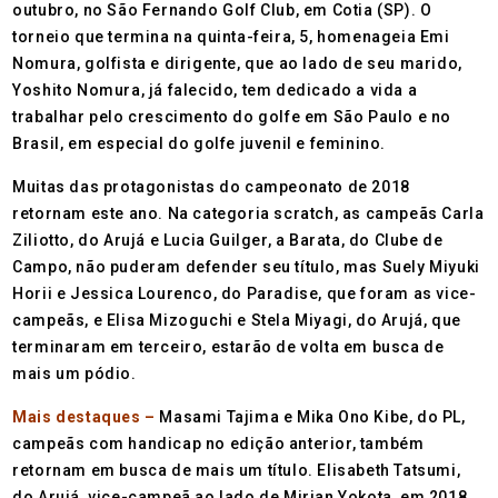
outubro, no São Fernando Golf Club, em Cotia (SP). O
torneio que termina na quinta-feira, 5, homenageia Emi
Nomura, golfista e dirigente, que ao lado de seu marido,
Yoshito Nomura, já falecido, tem dedicado a vida a
trabalhar pelo crescimento do golfe em São Paulo e no
Brasil, em especial do golfe juvenil e feminino.
Muitas das protagonistas do campeonato de 2018
retornam este ano. Na categoria scratch, as campeãs Carla
Ziliotto, do Arujá e Lucia Guilger, a Barata, do Clube de
Campo, não puderam defender seu título, mas Suely Miyuki
Horii e Jessica Lourenco, do Paradise, que foram as vice-
campeãs, e Elisa Mizoguchi e Stela Miyagi, do Arujá, que
terminaram em terceiro, estarão de volta em busca de
mais um pódio.
Mais destaques –
Masami Tajima e Mika Ono Kibe, do PL,
campeãs com handicap no edição anterior, também
retornam em busca de mais um título. Elisabeth Tatsumi,
do Arujá, vice-campeã ao lado de Mirian Yokota, em 2018,