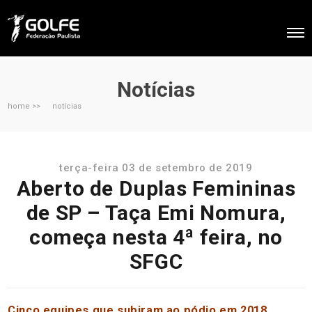
Notícias
home >>
notícias
terça-feira 03 de setembro de 2019
Aberto de Duplas Femininas
de SP – Taça Emi Nomura,
começa nesta 4ª feira, no
SFGC
Cinco equipes que subiram ao pódio em 2018,