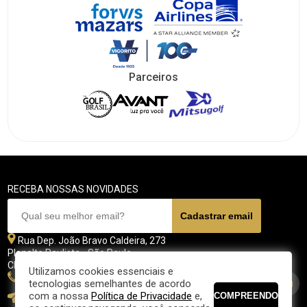
Parceiros
RECEBA NOSSAS NOVIDADES
Rua Dep. João Bravo Caldeira, 273
Planalto Paulista - São Paulo
CEP 04071 - 045
Utilizamos cookies essenciais e
11 5070-4700
tecnologias semelhantes de acordo
com a nossa
Política de Privacidade
e,
fpgolfe@fpgolfe.com.br