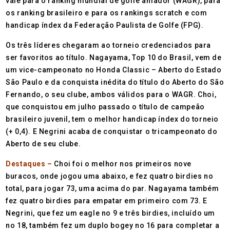
vale para o ranking mundial de golfe amador (WAGR), para
os ranking brasileiro e para os rankings scratch e com
handicap índex da Federação Paulista de Golfe (FPG).
Os três líderes chegaram ao torneio credenciados para
ser favoritos ao título. Nagayama, Top 10 do Brasil, vem de
um vice-campeonato no Honda Classic – Aberto do Estado
São Paulo e da conquista inédita do título do Aberto do São
Fernando, o seu clube, ambos válidos para o WAGR. Choi,
que conquistou em julho passado o título de campeão
brasileiro juvenil, tem o melhor handicap índex do torneio
(+ 0,4). E Negrini acaba de conquistar o tricampeonato do
Aberto de seu clube.
Destaques –
Choi foi o melhor nos primeiros nove
buracos, onde jogou uma abaixo, e fez quatro birdies no
total, para jogar 73, uma acima do par. Nagayama também
fez quatro birdies para empatar em primeiro com 73. E
Negrini, que fez um eagle no 9 e três birdies, incluído um
no 18, também fez um duplo bogey no 16 para completar a