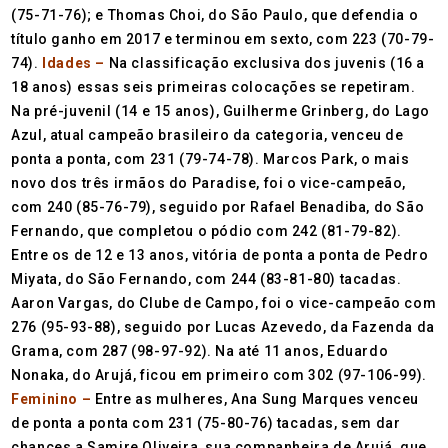
(75-71-76); e Thomas Choi, do São Paulo, que defendia o
título ganho em 2017 e terminou em sexto, com 223 (70-79-
74).
Idades –
Na classificação exclusiva dos juvenis (16 a
18 anos) essas seis primeiras colocações se repetiram.
Na pré-juvenil (14 e 15 anos), Guilherme Grinberg, do Lago
Azul, atual campeão brasileiro da categoria, venceu de
ponta a ponta, com 231 (79-74-78). Marcos Park, o mais
novo dos três irmãos do Paradise, foi o vice-campeão,
com 240 (85-76-79), seguido por Rafael Benadiba, do São
Fernando, que completou o pódio com 242 (81-79-82).
Entre os de 12 e 13 anos, vitória de ponta a ponta de Pedro
Miyata, do São Fernando, com 244 (83-81-80) tacadas.
Aaron Vargas, do Clube de Campo, foi o vice-campeão com
276 (95-93-88), seguido por Lucas Azevedo, da Fazenda da
Grama, com 287 (98-97-92). Na até 11 anos, Eduardo
Nonaka, do Arujá, ficou em primeiro com 302 (97-106-99).
Feminino –
Entre as mulheres, Ana Sung Marques venceu
de ponta a ponta com 231 (75-80-76) tacadas, sem dar
chances a Samire Oliveira, sua companheira de Arujá, que