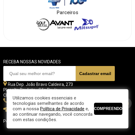
Parceiros
RECEBA NOSSAS NOVIDADES
Rua Dep. João Bravo Caldeira, 273
Planalto Paulista - São Paulo
CEP 04071 - 045
Utilizamos cookies essenciais e
11 5070-4700
tecnologias semelhantes de acordo
com a nossa
Política de Privacidade
e,
fpgolfe@fpgolfe.com.br
ao continuar navegando, você concorda
com estas condições.
Política de privacidade