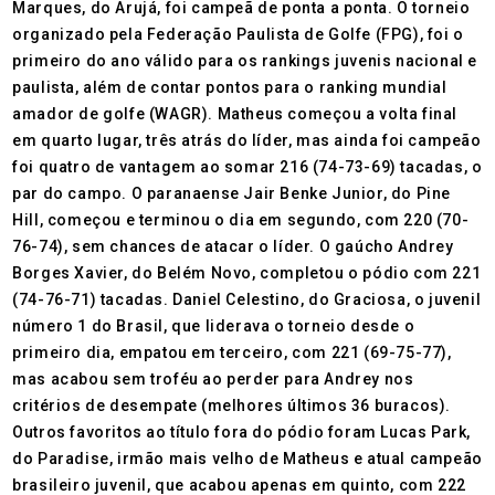
Marques, do Arujá, foi campeã de ponta a ponta. O torneio
organizado pela Federação Paulista de Golfe (FPG), foi o
primeiro do ano válido para os rankings juvenis nacional e
paulista, além de contar pontos para o ranking mundial
amador de golfe (WAGR). Matheus começou a volta final
em quarto lugar, três atrás do líder, mas ainda foi campeão
foi quatro de vantagem ao somar 216 (74-73-69) tacadas, o
par do campo. O paranaense Jair Benke Junior, do Pine
Hill, começou e terminou o dia em segundo, com 220 (70-
76-74), sem chances de atacar o líder. O gaúcho Andrey
Borges Xavier, do Belém Novo, completou o pódio com 221
(74-76-71) tacadas. Daniel Celestino, do Graciosa, o juvenil
número 1 do Brasil, que liderava o torneio desde o
primeiro dia, empatou em terceiro, com 221 (69-75-77),
mas acabou sem troféu ao perder para Andrey nos
critérios de desempate (melhores últimos 36 buracos).
Outros favoritos ao título fora do pódio foram Lucas Park,
do Paradise, irmão mais velho de Matheus e atual campeão
brasileiro juvenil, que acabou apenas em quinto, com 222