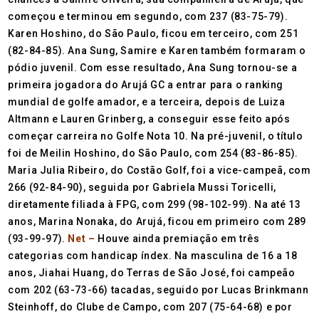
começou e terminou em segundo, com 237 (83-75-79).
Karen Hoshino, do São Paulo, ficou em terceiro, com 251
(82-84-85). Ana Sung, Samire e Karen também formaram o
pódio juvenil. Com esse resultado, Ana Sung tornou-se a
primeira jogadora do Arujá GC a entrar para o ranking
mundial de golfe amador, e a terceira, depois de Luiza
Altmann e Lauren Grinberg, a conseguir esse feito após
começar carreira no Golfe Nota 10. Na pré-juvenil, o título
foi de Meilin Hoshino, do São Paulo, com 254 (83-86-85).
Maria Julia Ribeiro, do Costão Golf, foi a vice-campeã, com
266 (92-84-90), seguida por Gabriela Mussi Toricelli,
diretamente filiada à FPG, com 299 (98-102-99). Na até 13
anos, Marina Nonaka, do Arujá, ficou em primeiro com 289
(93-99-97).
Net –
Houve ainda premiação em três
categorias com handicap índex. Na masculina de 16 a 18
anos, Jiahai Huang, do Terras de São José, foi campeão
com 202 (63-73-66) tacadas, seguido por Lucas Brinkmann
Steinhoff, do Clube de Campo, com 207 (75-64-68) e por