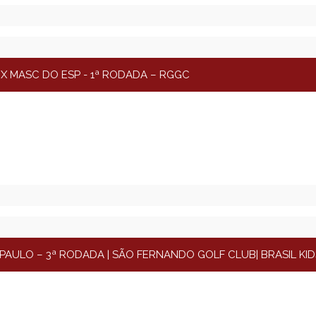
X MASC DO ESP - 1ª RODADA – RGGC
AULO – 3ª RODADA | SÃO FERNANDO GOLF CLUB| BRASIL KID