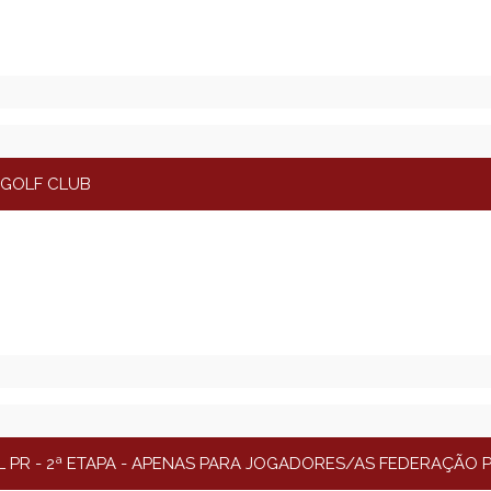
 GOLF CLUB
 PR - 2ª ETAPA - APENAS PARA JOGADORES/AS FEDERAÇÃO P