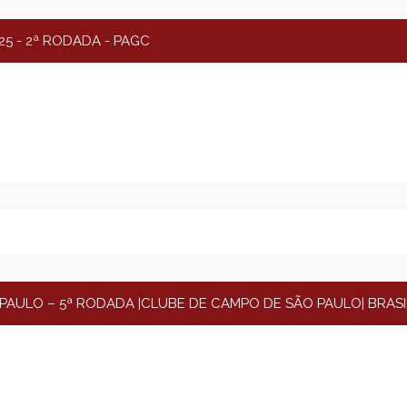
5 - 2ª RODADA - PAGC
PAULO – 5ª RODADA |CLUBE DE CAMPO DE SÃO PAULO| BRASIL