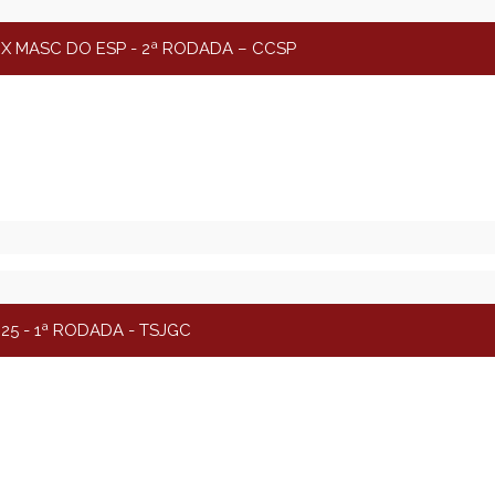
X MASC DO ESP - 2ª RODADA – CCSP
5 - 1ª RODADA - TSJGC