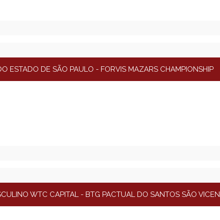
O ESTADO DE SÃO PAULO - FORVIS MAZARS CHAMPIONSHIP
SCULINO WTC CAPITAL - BTG PACTUAL DO SANTOS SÃO VICE