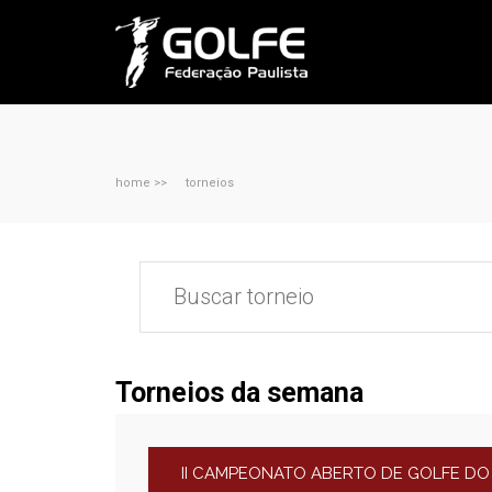
home >>
torneios
Torneios da semana
II CAMPEONATO ABERTO DE GOLFE DO