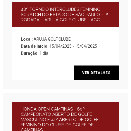
48º TORNEIO INTERCLUBES FEMININO
SCRATCH DO ESTADO DE SÃO PAULO - 1ª
RODADA – ARUJÁ GOLF CLUBE - AGC
Local:
ARUJA GOLF CLUBE
Data de início:
15/04/2025 - 15/04/2025
Duração:
1 dia
VER DETALHES
HONDA OPEN CAMPINAS - 60º
CAMPEONATO ABERTO DE GOLFE
MASCULINO E 41º ABERTO DE GOLFE
FEMININO DO CLUBE DE GOLFE DE
CAMPINAS