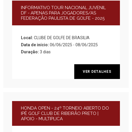
INFORMATIVO TOUR NACIONAL JUVENIL
DF - APENAS PARA JOGADORES/AS
FEDERAÇÃO PAULISTA DE GOLFE - 2025
Local:
CLUBE DE GOLFE DE BRASILIA
Data de início:
06/06/2025 - 08/06/2025
Duração:
3 dias
VER DETALHES
HONDA OPEN - 24º TORNEIO ABERTO DO
IPÊ GOLF CLUB DE RIBEIRÃO PRETO |
APOIO - MULTIPLICA