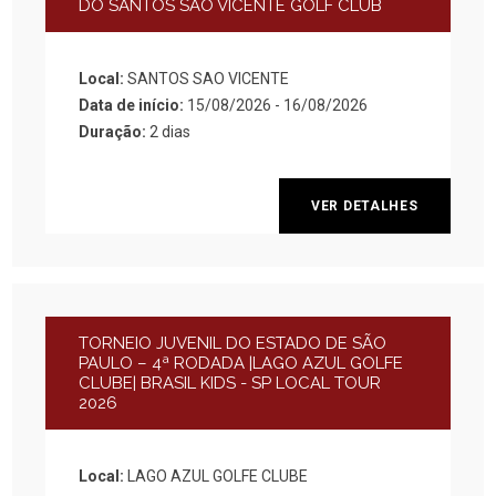
DO SANTOS SÃO VICENTE GOLF CLUB
Local:
SANTOS SAO VICENTE
Data de início:
15/08/2026 - 16/08/2026
Duração:
2 dias
VER DETALHES
TORNEIO JUVENIL DO ESTADO DE SÃO
PAULO – 4ª RODADA |LAGO AZUL GOLFE
CLUBE| BRASIL KIDS - SP LOCAL TOUR
2026
Local:
LAGO AZUL GOLFE CLUBE