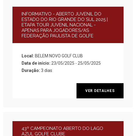
INFORMATIVO - ABERTO JUVENIL DO
ESTADO DO RIO GRANDE DO SUL 2025 |
ETAPA TOUR JUVENIL NACIONAL -
APENAS PARA JOGADORES/AS
FEDERAÇÃO PAULISTA DE GOLFE
Local:
BELEM NOVO GOLF CLUB
Data de início:
23/05/2025 - 25/05/2025
Duração:
3 dias
VER DETALHES
43º CAMPEONATO ABERTO DO LAGO
AZUL GOLFE CLUBE