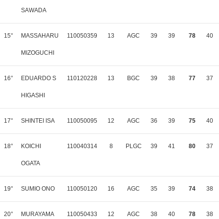
SAWADA
15°
MASSAHARU
110050359
13
AGC
39
39
78
40
MIZOGUCHI
16°
EDUARDO S
110120228
13
BGC
39
38
77
37
HIGASHI
17°
SHINTEI ISA
110050095
12
AGC
36
39
75
40
18°
KOICHI
110040314
8
PLGC
39
41
80
37
OGATA
19°
SUMIO ONO
110050120
16
AGC
35
39
74
38
20°
MURAYAMA
110050433
12
AGC
38
40
78
38