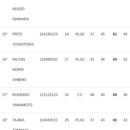
KENZO
ISHIHARA
25°
FRITZ
154195223
18
PLGC
37
45
82
40
YOSHITOSHI
26°
NILTON
155880533
27
PLGC
41
48
89
42
NORIO
SHIBAKI
27°
RODRIGO
123123123
24
CC
48
40
88
36
YAMAMOTO
28°
TAJIMA
110040510
25
PLGC
37
43
80
43