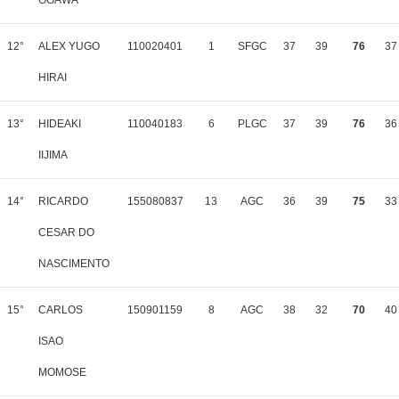
OGAWA
12°
ALEX YUGO
110020401
1
SFGC
37
39
76
37
HIRAI
13°
HIDEAKI
110040183
6
PLGC
37
39
76
36
IIJIMA
14°
RICARDO
155080837
13
AGC
36
39
75
33
CESAR DO
NASCIMENTO
15°
CARLOS
150901159
8
AGC
38
32
70
40
ISAO
MOMOSE