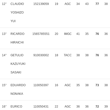
12°
CLAUDIO
152139059
19
AGC
34
43
77
38
YOSHIZO
YUI
13°
RICARDO
1565785551
20
IMGC
41
35
76
36
HIRAICHI
14°
GETULIO
910030002
18
TACC
38
38
76
36
KAZUYUKI
SASAKI
15°
EDUARDO
110050397
16
AGC
35
38
73
38
NONAKA
16°
EURICO
110050431
22
AGC
36
36
72
39