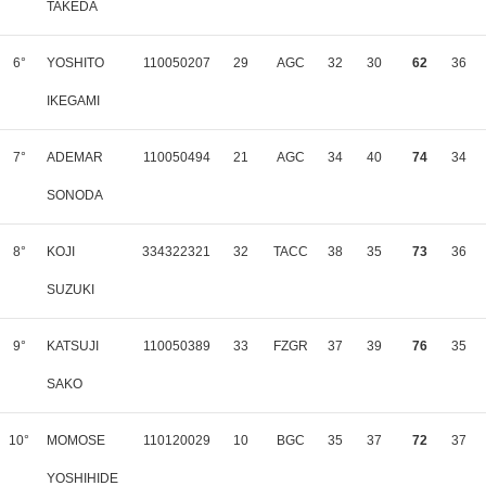
TAKEDA
6°
YOSHITO
110050207
29
AGC
32
30
62
36
IKEGAMI
7°
ADEMAR
110050494
21
AGC
34
40
74
34
SONODA
8°
KOJI
334322321
32
TACC
38
35
73
36
SUZUKI
9°
KATSUJI
110050389
33
FZGR
37
39
76
35
SAKO
10°
MOMOSE
110120029
10
BGC
35
37
72
37
YOSHIHIDE