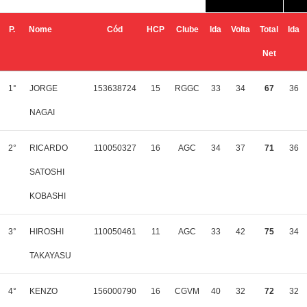
P.
Nome
Cód
HCP
Clube
Ida
Volta
Total
Ida
Net
1°
JORGE
153638724
15
RGGC
33
34
67
36
NAGAI
2°
RICARDO
110050327
16
AGC
34
37
71
36
SATOSHI
KOBASHI
3°
HIROSHI
110050461
11
AGC
33
42
75
34
TAKAYASU
4°
KENZO
156000790
16
CGVM
40
32
72
32