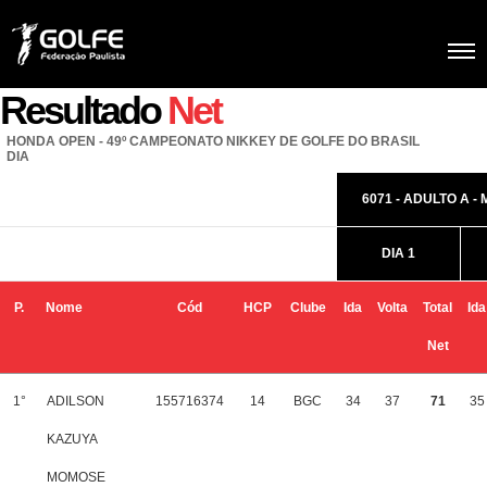
Resultado
Net
HONDA OPEN - 49º CAMPEONATO NIKKEY DE GOLFE DO BRASIL
DIA
6071 - ADULTO A -
DIA 1
P.
Nome
Cód
HCP
Clube
Ida
Volta
Total
Ida
Net
1°
ADILSON
155716374
14
BGC
34
37
71
35
KAZUYA
MOMOSE