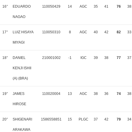
16°
EDUARDO
110050429
14
AGC
35
41
76
38
NAGAO
17°
LUIZ HISAYA
110050310
8
AGC
40
42
82
33
MIYAGI
18°
DANIEL
210001002
-1
IGC
39
38
77
37
KENJI ISHII
(A) (BRA)
19°
JAMES
110020004
13
AGC
38
36
74
38
HIROSE
20°
SHIGENARI
1586558851
15
PLGC
37
42
79
34
ARAKAWA