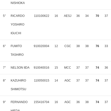
NISHIOKA
5°
RICARDO
110100622
16
AESJ
36
34
70
37
YOSHIRO
IGUCHI
6°
FUMITO
910020004
12
CGC
38
38
76
33
TASHIRO
7°
NELSON IIDA
910040016
15
MCC
37
37
74
36
8°
KAZUHIRO
110050015
14
AGC
37
37
74
37
SHIMOTSU
9°
FERNANDO
155416704
16
AGC
36
38
74
37
HIEDA