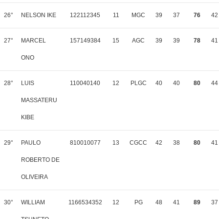
26°
NELSON IKE
122112345
11
MGC
39
37
76
42
27°
MARCEL
157149384
15
AGC
39
39
78
41
ONO
28°
LUIS
110040140
12
PLGC
40
40
80
44
MASSATERU
KIBE
29°
PAULO
810010077
13
CGCC
42
38
80
41
ROBERTO DE
OLIVEIRA
30°
WILLIAM
1166534352
12
PG
48
41
89
37