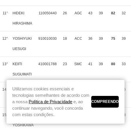
11°
HIDEKI
110050440
26
AGC
43
39
82
32
HIRASHIMA
12°
YOSHIYUKI
910010030
18
ACC
36
39
75
39
UESUGI
13°
KEIITI
410001788
23
SMC
41
39
80
33
SUGUIMATI
Utilizamos cookies essenciais e
14°
SHINJI
110050411
26
AGC
34
41
75
36
tecnologias semelhantes de acordo com
TERAHARA
a nossa
Política de Privacidade
e, ao
continuar navegando, você concorda
com estas condições.
15°
ANTONIO
939437683
32
CONV
37
39
76
43
YOSHIKAWA