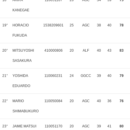
18°
AKIRA
110051107
26
AGC
34
39
73
KANEGAE
19°
HORACIO
1538209601
25
AGC
38
40
78
FUKUDA
20°
MITSUYOSHI
410000806
20
ALF
40
43
83
SASAKURA
21°
YOSHIDA
110060231
24
GGCC
39
40
79
EDUARDO
22°
MARIO
110050084
20
AGC
40
36
76
SHIMABUKURO
23°
JAIME MATSUI
110051170
20
AGC
39
41
80