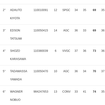
2°
ADAUTO
110010091
12
SPGC
34
35
69
35
KIYOTA
3°
EDSON
110050415
14
AGC
36
33
69
36
TATSUMI
4°
SHOZO
110380039
6
VVGC
37
36
73
36
KARASAWA
5°
TADAMASSA
110050470
10
AGC
36
34
70
37
YAMADA
6°
WAGNER
984247653
13
CONV
33
41
74
35
NOBUO