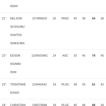
NISHI
21°
NELSON
157896825
20
PAGC
45
39
84
36
SUSSUMU
SANTOS
SHIKICIMA
22°
EDSON
1100503481
24
AGC
33
45
78
45
ISSAMU
ISHII
23°
TOSHITAKE
110040442
19
PLGC
38
43
81
42
DAIGO
24°
CHRISTIAN
156575686
18
PLGC
40
48
88
34