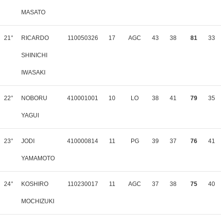
MASATO
21°
RICARDO
110050326
17
AGC
43
38
81
33
SHINICHI
IWASAKI
22°
NOBORU
410001001
10
LO
38
41
79
35
YAGUI
23°
JODI
410000814
11
PG
39
37
76
41
YAMAMOTO
24°
KOSHIRO
110230017
11
AGC
37
38
75
40
MOCHIZUKI