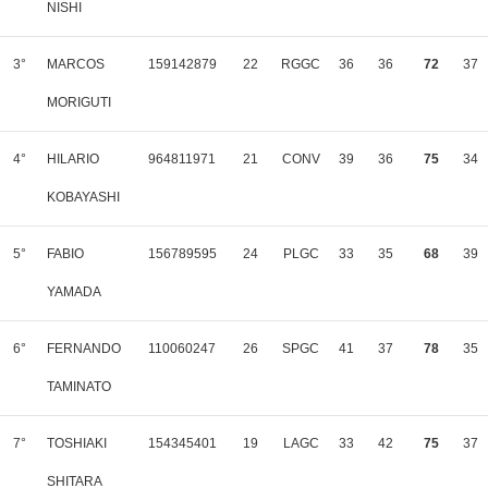
NISHI
3°
MARCOS
159142879
22
RGGC
36
36
72
37
MORIGUTI
4°
HILARIO
964811971
21
CONV
39
36
75
34
KOBAYASHI
5°
FABIO
156789595
24
PLGC
33
35
68
39
YAMADA
6°
FERNANDO
110060247
26
SPGC
41
37
78
35
TAMINATO
7°
TOSHIAKI
154345401
19
LAGC
33
42
75
37
SHITARA