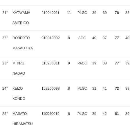
21°
KATAYAMA
110040011
11
PLGC
39
39
78
35
AMERICO
22°
ROBERTO
910010002
8
ACC
40
37
77
40
MASAO OYA
23°
MITIRU
110230011
9
PAGC
39
38
77
39
NAGAO
24°
KEIZO
159200098
8
PLGC
31
41
72
39
KONDO
25°
MASATO
110040019
6
PLGC
39
42
81
39
HIRAMATSU