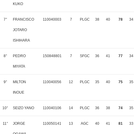
KUKO
7°
FRANCISCO
110040003
7
PLGC
38
40
78
34
JOTARO
ISHIHARA
8°
PEDRO
150848801
7
SFGC
36
41
77
34
MIYATA
9°
MILTON
110040056
12
PLGC
35
40
75
35
INOUE
10°
SEIZO YANO
110040106
14
PLGC
36
38
74
35
11°
JORGE
110050141
13
AGC
40
41
81
33