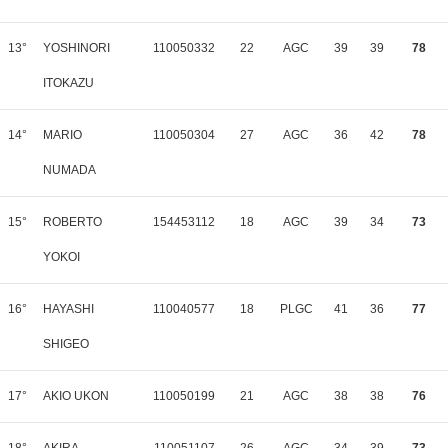
13°
YOSHINORI
110050332
22
AGC
39
39
78
ITOKAZU
14°
MARIO
110050304
27
AGC
36
42
78
NUMADA
15°
ROBERTO
154453112
18
AGC
39
34
73
YOKOI
16°
HAYASHI
110040577
18
PLGC
41
36
77
SHIGEO
17°
AKIO UKON
110050199
21
AGC
38
38
76