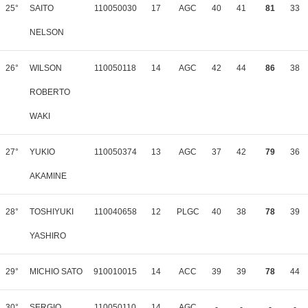
25°
SAITO
110050030
17
AGC
40
41
81
33
NELSON
26°
WILSON
110050118
14
AGC
42
44
86
38
ROBERTO
WAKI
27°
YUKIO
110050374
13
AGC
37
42
79
36
AKAMINE
28°
TOSHIYUKI
110040658
12
PLGC
40
38
78
39
YASHIRO
29°
MICHIO SATO
910010015
14
ACC
39
39
78
44
30°
SERGIO
110050110
14
AGC
-
-
-
-