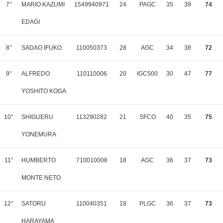
7°
MARIO KAZUMI
1549940971
24
PAGC
35
39
74
EDAGI
8°
SADAO IFUKO
110050373
28
AGC
34
38
72
9°
ALFREDO
110110006
20
IGC500
30
47
77
YOSHITO KOGA
10°
SHIGUERU
113290282
21
SFCO
40
35
75
YONEMURA
11°
HUMBERTO
710010008
18
AGC
36
37
73
MONTE NETO
12°
SATORU
110040351
18
PLGC
36
37
73
HARAYAMA