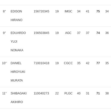
8°
EDISON
156720345
19
IMGC
34
41
75
34
HIRANO
9°
EDUARDO
156503845
19
AGC
37
37
74
36
YUJI
NONAKA
10°
DANIEL
710010418
19
CGCC
35
42
77
35
HIROYUKI
MURATA
11°
SHIBAGAKI
110040273
22
PLGC
40
31
71
38
AKIHIRO