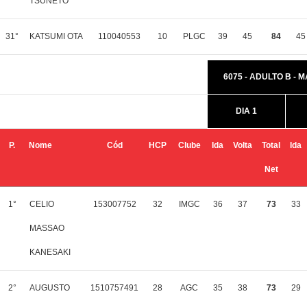
TSUNETO
31°
KATSUMI OTA
110040553
10
PLGC
39
45
84
45
6075 - ADULTO B - 
DIA 1
P.
Nome
Cód
HCP
Clube
Ida
Volta
Total
Ida
Net
1°
CELIO
153007752
32
IMGC
36
37
73
33
MASSAO
KANESAKI
2°
AUGUSTO
1510757491
28
AGC
35
38
73
29