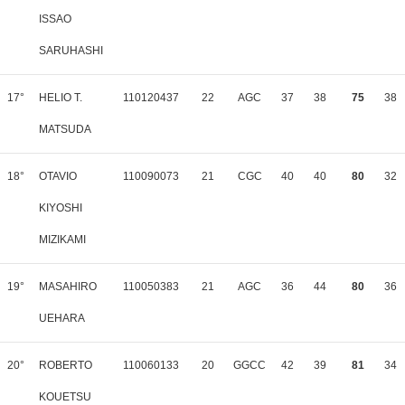
ISSAO
SARUHASHI
17°
HELIO T.
110120437
22
AGC
37
38
75
38
MATSUDA
18°
OTAVIO
110090073
21
CGC
40
40
80
32
KIYOSHI
MIZIKAMI
19°
MASAHIRO
110050383
21
AGC
36
44
80
36
UEHARA
20°
ROBERTO
110060133
20
GGCC
42
39
81
34
KOUETSU