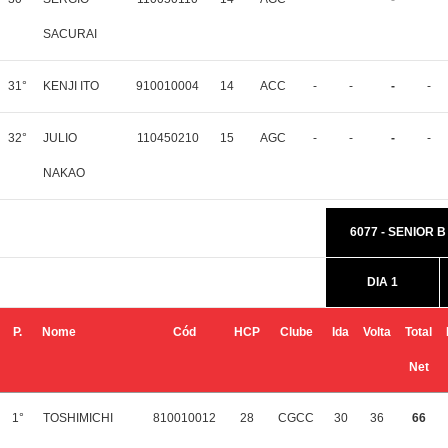
SACURAI
31°
KENJI ITO
910010004
14
ACC
-
-
-
-
32°
JULIO
110450210
15
AGC
-
-
-
-
NAKAO
6077 - SENIOR 
DIA 1
P.
Nome
Cód
HCP
Clube
Ida
Volta
Total
Net
1°
TOSHIMICHI
810010012
28
CGCC
30
36
66