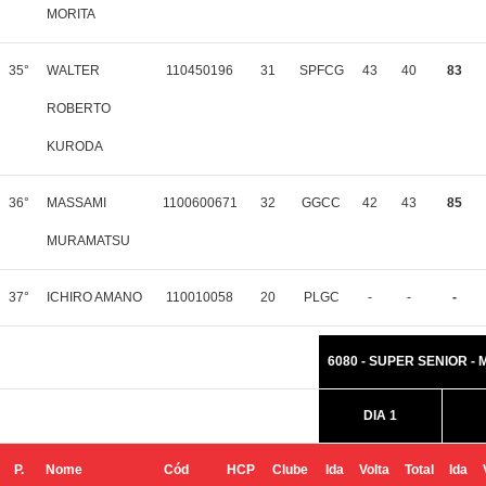
MORITA
35°
WALTER
110450196
31
SPFCG
43
40
83
ROBERTO
KURODA
36°
MASSAMI
1100600671
32
GGCC
42
43
85
MURAMATSU
37°
ICHIRO AMANO
110010058
20
PLGC
-
-
-
6080 - SUPER SENIOR -
DIA 1
P.
Nome
Cód
HCP
Clube
Ida
Volta
Total
Ida