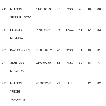
24°
NELSON
110160023
27
RGGC
46
40
86
SUSSUMI SATO
25°
ELOI SINJI
1550234021
26
PAGC
41
42
83
NOMURA
26°
KAZUO KOJIRI
1188556252
20
GGCC
41
40
81
27°
SIGEYOSSI
110070175
32
AGC
39
38
77
MUGIUDA
28°
NELSON
410003276
23
ALF
40
42
82
YUICHI
YAMAMOTO