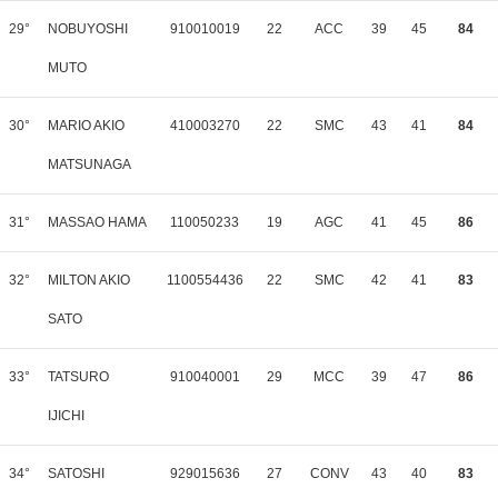
29°
NOBUYOSHI
910010019
22
ACC
39
45
84
MUTO
30°
MARIO AKIO
410003270
22
SMC
43
41
84
MATSUNAGA
31°
MASSAO HAMA
110050233
19
AGC
41
45
86
32°
MILTON AKIO
1100554436
22
SMC
42
41
83
SATO
33°
TATSURO
910040001
29
MCC
39
47
86
IJICHI
34°
SATOSHI
929015636
27
CONV
43
40
83