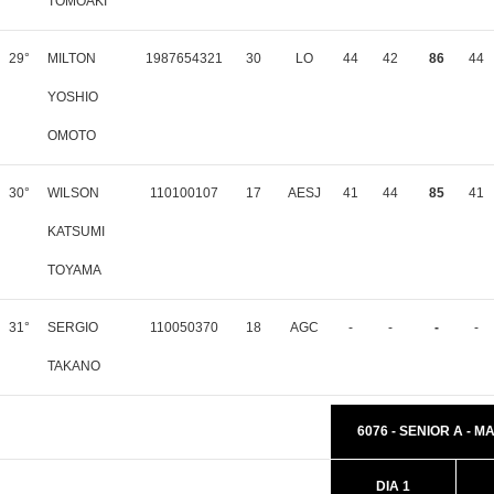
TOMOAKI
29°
MILTON
1987654321
30
LO
44
42
86
44
YOSHIO
OMOTO
30°
WILSON
110100107
17
AESJ
41
44
85
41
KATSUMI
TOYAMA
31°
SERGIO
110050370
18
AGC
-
-
-
-
TAKANO
6076 - SENIOR A - 
DIA 1