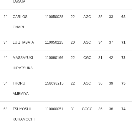
TAKATA
2°
CARLOS
110050028
22
AGC
35
33
68
ONARI
3°
LUIZ TABATA
110050225
20
AGC
34
37
71
4°
MASSAYUKI
110090166
22
CGC
31
42
73
HIRATSUKA
5°
THORU
158098215
22
AGC
36
39
75
AMEMIYA
6°
TSUYOSHI
110060051
31
GGCC
36
38
74
KURAMOCHI