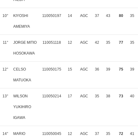
10°
KIYOSHI
110050197
14
AGC
37
43
80
35
AMEMIYA
11°
JORGE MITIO
110051118
12
AGC
42
35
77
35
HOSOKAWA
12°
CELSO
110050175
15
AGC
36
39
75
39
MATUOKA
13°
WILSON
110050214
17
AGC
35
38
73
40
YUKIHIRO
IGAWA
14°
MARIO
110050045
12
AGC
37
35
72
41