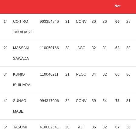
Net
1°
COITIRO
903354946
31
CONV
30
36
66
29
TAKAHASHI
2°
MASSAKI
110050166
28
AGC
32
31
63
33
SAWADA
3°
KUNIO
110040211
21
PLGC
34
32
66
36
ISHIHARA
4°
SUNAO
994317006
32
CONV
39
34
73
31
MABE
5°
YASUMI
410002641
20
ALF
35
32
67
36