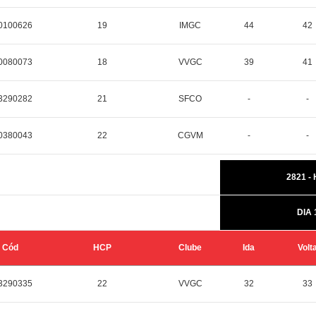
0100626
19
IMGC
44
42
0080073
18
VVGC
39
41
3290282
21
SFCO
-
-
0380043
22
CGVM
-
-
2821 -
DIA 
Cód
HCP
Clube
Ida
Volt
3290335
22
VVGC
32
33