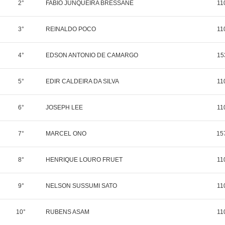
2°
FABIO JUNQUEIRA BRESSANE
11
3°
REINALDO POCO
11
4°
EDSON ANTONIO DE CAMARGO
15
5°
EDIR CALDEIRA DA SILVA
11
6°
JOSEPH LEE
11
7°
MARCEL ONO
15
8°
HENRIQUE LOURO FRUET
11
9°
NELSON SUSSUMI SATO
11
10°
RUBENS ASAM
11