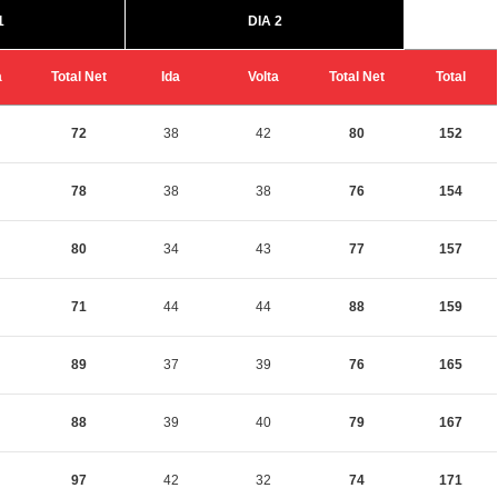
1
DIA 2
a
Total Net
Ida
Volta
Total Net
Total
72
38
42
80
152
78
38
38
76
154
80
34
43
77
157
71
44
44
88
159
89
37
39
76
165
88
39
40
79
167
97
42
32
74
171