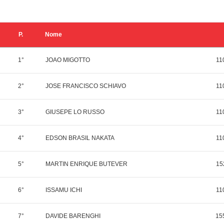
P.
Nome
1°
JOAO MIGOTTO
11
2°
JOSE FRANCISCO SCHIAVO
11
3°
GIUSEPE LO RUSSO
11
4°
EDSON BRASIL NAKATA
11
5°
MARTIN ENRIQUE BUTEVER
15
6°
ISSAMU ICHI
11
7°
DAVIDE BARENGHI
15