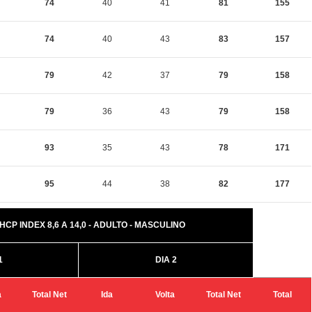
74
40
41
81
155
74
40
43
83
157
79
42
37
79
158
79
36
43
79
158
93
35
43
78
171
95
44
38
82
177
 HCP INDEX 8,6 A 14,0 - ADULTO - MASCULINO
1
DIA 2
a
Total Net
Ida
Volta
Total Net
Total