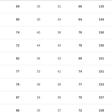
69
35
31
66
135
80
30
34
64
144
74
40
36
76
150
72
44
34
78
150
82
36
33
69
151
77
33
41
74
151
76
38
39
77
153
87
34
36
70
157
86
35
37
72
158