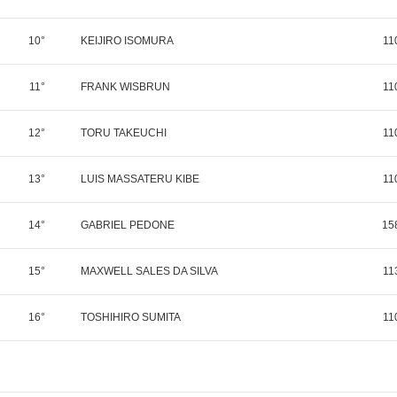
10°
KEIJIRO ISOMURA
11
11°
FRANK WISBRUN
11
12°
TORU TAKEUCHI
11
13°
LUIS MASSATERU KIBE
11
14°
GABRIEL PEDONE
15
15°
MAXWELL SALES DA SILVA
11
16°
TOSHIHIRO SUMITA
11