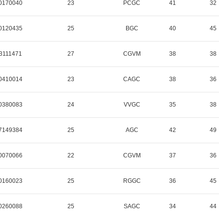
0170040
23
PCGC
41
32
0120435
25
BGC
40
45
3111471
27
CGVM
38
38
0410014
23
CAGC
38
36
0380083
24
VVGC
35
38
7149384
25
AGC
42
49
0070066
22
CGVM
37
36
0160023
25
RGGC
36
45
0260088
25
SAGC
34
44