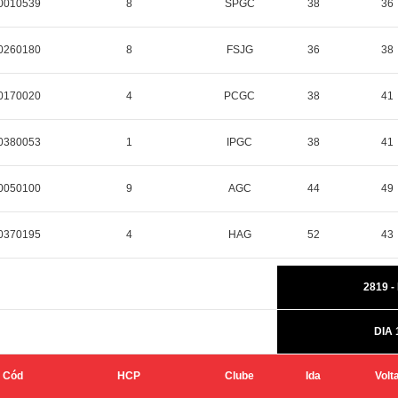
0010539
8
SPGC
38
36
0260180
8
FSJG
36
38
0170020
4
PCGC
38
41
0380053
1
IPGC
38
41
0050100
9
AGC
44
49
0370195
4
HAG
52
43
2819 -
DIA 
Cód
HCP
Clube
Ida
Volt