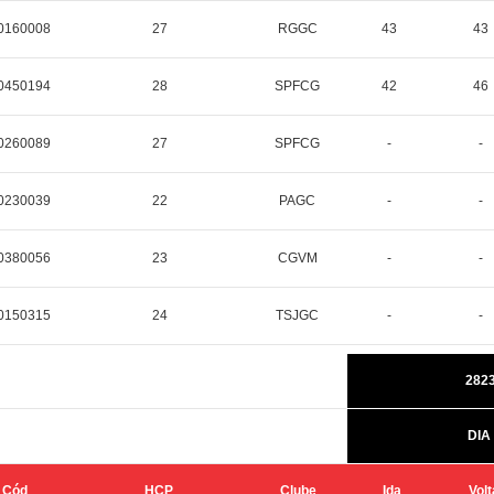
0160008
27
RGGC
43
43
0450194
28
SPFCG
42
46
0260089
27
SPFCG
-
-
0230039
22
PAGC
-
-
0380056
23
CGVM
-
-
0150315
24
TSJGC
-
-
2823
DIA
Cód
HCP
Clube
Ida
Volt