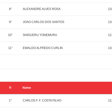
8°
ALEXANDRE ALVES ROSA
11
9°
JOAO CARLOS DOS SANTOS
11
10°
SHIGUERU YONEMURA
11
11°
EWALDO ALFREDO CURLIN
11
P.
Nome
1°
CARLOS F. F. COSTA FILHO
11