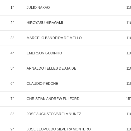
1°
JULIO NAKAO
11
2°
HIROYASU HIRAGAMI
11
3°
MARCELO BANDEIRA DE MELLO
11
4°
EMERSON GODINHO
11
5°
ARNALDO TELLES DE ATAIDE
11
6°
CLAUDIO PEDONE
11
7°
CHRISTIAN ANDREW FULFORD
15
8°
JOSE AUGUSTO VARELA NUNEZ
11
9°
JOSE LEOPOLDO SILVEIRA MONTERO
11