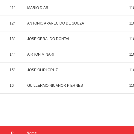
11°
MARIO DIAS
11
12°
ANTONIO APARECIDO DE SOUZA
11
13°
JOSE GERALDO DONTAL
11
14°
AIRTON MINARI
11
15°
JOSE OLIRI CRUZ
11
16°
GUILLERMO NICANOR PIERNES
11
P.
Nome