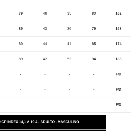
79
48
35
83
162
89
43
36
79
168
89
44
41
85
174
89
42
52
94
183
-
-
-
-
F/D
-
-
-
-
F/D
-
-
-
-
F/D
 HCP INDEX 14,1 A 19,4 - ADULTO - MASCULINO