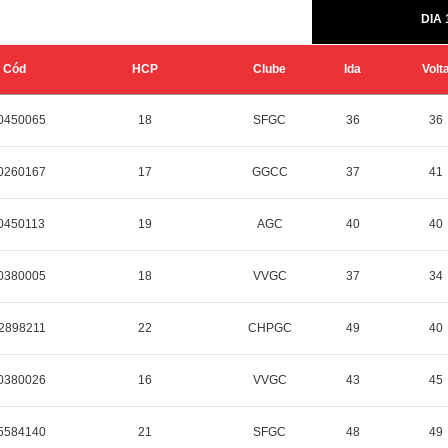
DIA 
Cód
HCP
Clube
Ida
Volt
0450065
18
SFGC
36
36
0260167
17
GGCC
37
41
0450113
19
AGC
40
40
0380005
18
VVGC
37
34
2898211
22
CHPGC
49
40
0380026
16
VVGC
43
45
5584140
21
SFGC
48
49