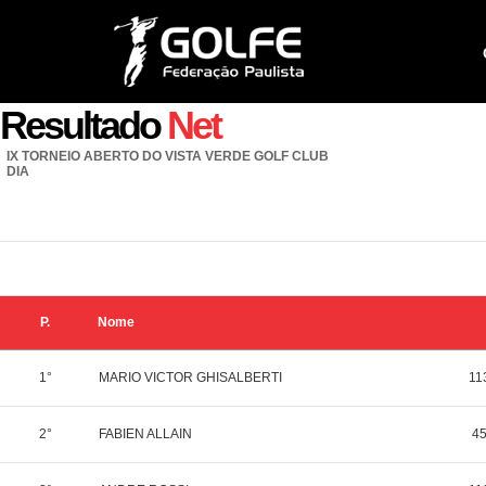
Resultado
Net
IX TORNEIO ABERTO DO VISTA VERDE GOLF CLUB
DIA
P.
Nome
1°
MARIO VICTOR GHISALBERTI
11
2°
FABIEN ALLAIN
4