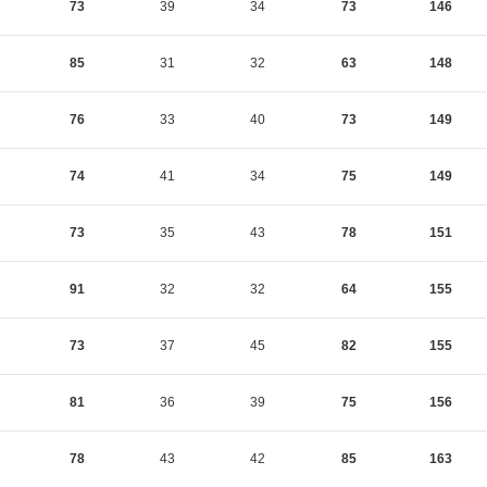
73
39
34
73
146
85
31
32
63
148
76
33
40
73
149
74
41
34
75
149
73
35
43
78
151
91
32
32
64
155
73
37
45
82
155
81
36
39
75
156
78
43
42
85
163