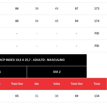
86
38
49
87
173
80
46
48
94
174
-
-
-
-
F/D
-
-
-
-
F/D
 HCP INDEX 19,5 A 25,7 - ADULTO - MASCULINO
1
DIA 2
a
Total Net
Ida
Volta
Total Net
Total
65
31
38
69
134