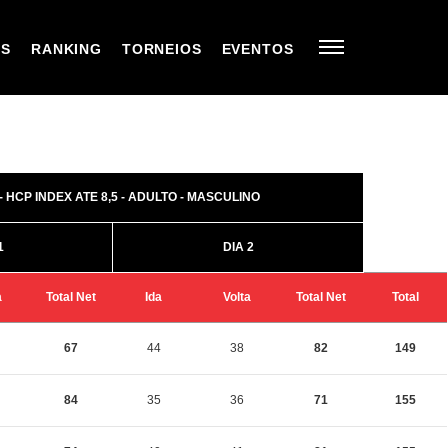
OS
RANKING
TORNEIOS
EVENTOS
- HCP INDEX ATE 8,5 - ADULTO - MASCULINO
1
DIA 2
a
Total Net
Ida
Volta
Total Net
Total
67
44
38
82
149
84
35
36
71
155