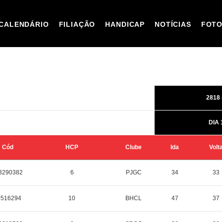
CALENDÁRIO
FILIAÇÃO
HANDICAP
NOTÍCIAS
FOT
2818 
DIA 
Cód
HCP
Clube
Ida
Volt
3290382
6
PJGC
34
33
5516294
10
BHCL
47
37