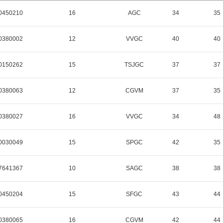
0450210
16
AGC
34
35
0380002
12
VVGC
40
40
0150262
15
TSJGC
37
37
0380063
12
CGVM
37
35
0380027
16
VVGC
34
48
0030049
15
SPGC
42
35
7641367
10
SAGC
38
38
0450204
15
SFGC
43
44
0380065
16
CGVM
42
44