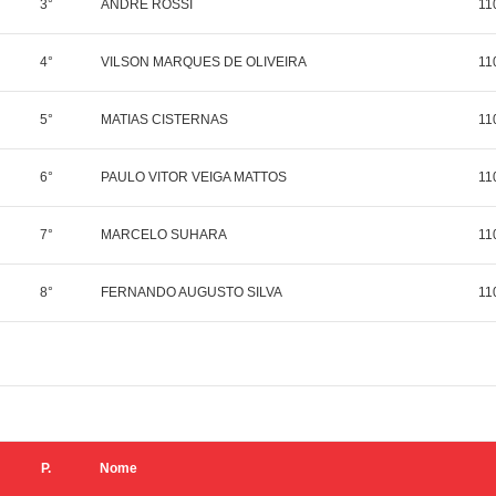
3°
ANDRE ROSSI
11
4°
VILSON MARQUES DE OLIVEIRA
11
5°
MATIAS CISTERNAS
11
6°
PAULO VITOR VEIGA MATTOS
11
7°
MARCELO SUHARA
11
8°
FERNANDO AUGUSTO SILVA
11
P.
Nome