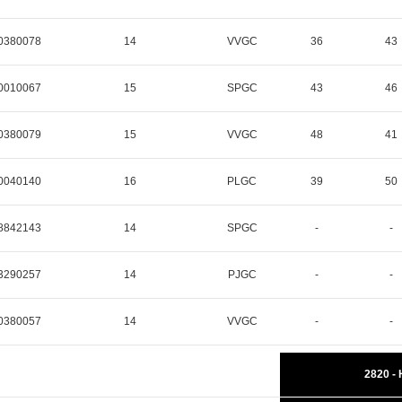
0380078
14
VVGC
36
43
0010067
15
SPGC
43
46
0380079
15
VVGC
48
41
0040140
16
PLGC
39
50
8842143
14
SPGC
-
-
3290257
14
PJGC
-
-
0380057
14
VVGC
-
-
2820 -