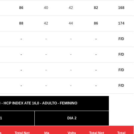
86
40
42
82
168
88
42
44
86
174
-
-
-
-
F/D
-
-
-
-
F/D
-
-
-
-
F/D
-
-
-
-
F/D
 - HCP INDEX ATE 16,0 - ADULTO - FEMININO
 1
DIA 2
a
Total Net
Ida
Volta
Total Net
Total