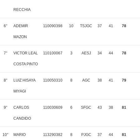
RECCHIA
6°
ADEMIR
110090398
10
TSJGC
37
41
78
MAZON
7°
VICTOR LEAL
110100067
3
AESJ
34
44
78
COSTA PINTO
8°
LUIZ HISAYA
110050310
8
AGC
38
41
79
MIYAGI
9°
CARLOS
110030609
6
SFGC
43
38
81
CANDIDO
10°
MARIO
113290382
8
PJGC
37
44
81