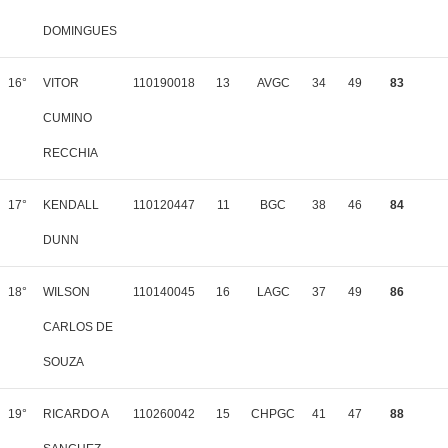
DOMINGUES
16°
VITOR
110190018
13
AVGC
34
49
83
CUMINO
RECCHIA
17°
KENDALL
110120447
11
BGC
38
46
84
DUNN
18°
WILSON
110140045
16
LAGC
37
49
86
CARLOS DE
SOUZA
19°
RICARDO A
110260042
15
CHPGC
41
47
88