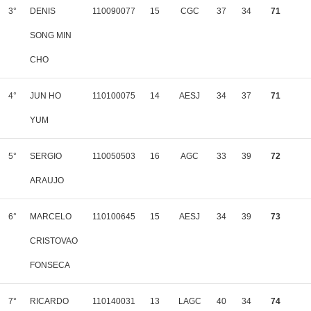
3°
DENIS
110090077
15
CGC
37
34
71
SONG MIN
CHO
4°
JUN HO
110100075
14
AESJ
34
37
71
YUM
5°
SERGIO
110050503
16
AGC
33
39
72
ARAUJO
6°
MARCELO
110100645
15
AESJ
34
39
73
CRISTOVAO
FONSECA
7°
RICARDO
110140031
13
LAGC
40
34
74