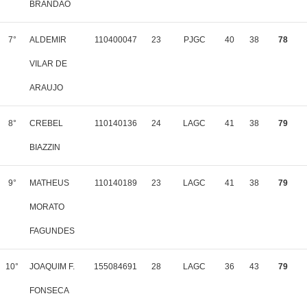
BRANDAO
7°
ALDEMIR
110400047
23
PJGC
40
38
78
VILAR DE
ARAUJO
8°
CREBEL
110140136
24
LAGC
41
38
79
BIAZZIN
9°
MATHEUS
110140189
23
LAGC
41
38
79
MORATO
FAGUNDES
10°
JOAQUIM F.
155084691
28
LAGC
36
43
79
FONSECA