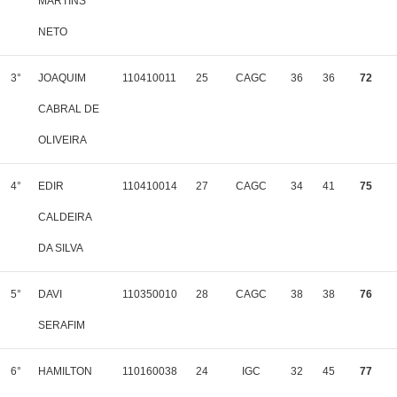
MARTINS
NETO
3°
JOAQUIM
110410011
25
CAGC
36
36
72
CABRAL DE
OLIVEIRA
4°
EDIR
110410014
27
CAGC
34
41
75
CALDEIRA
DA SILVA
5°
DAVI
110350010
28
CAGC
38
38
76
SERAFIM
6°
HAMILTON
110160038
24
IGC
32
45
77