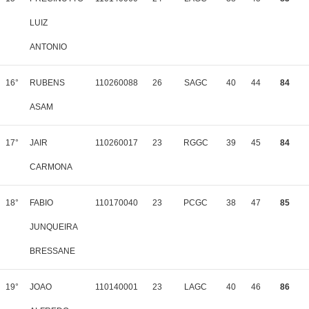
LUIZ
ANTONIO
16°
RUBENS
110260088
26
SAGC
40
44
84
ASAM
17°
JAIR
110260017
23
RGGC
39
45
84
CARMONA
18°
FABIO
110170040
23
PCGC
38
47
85
JUNQUEIRA
BRESSANE
19°
JOAO
110140001
23
LAGC
40
46
86