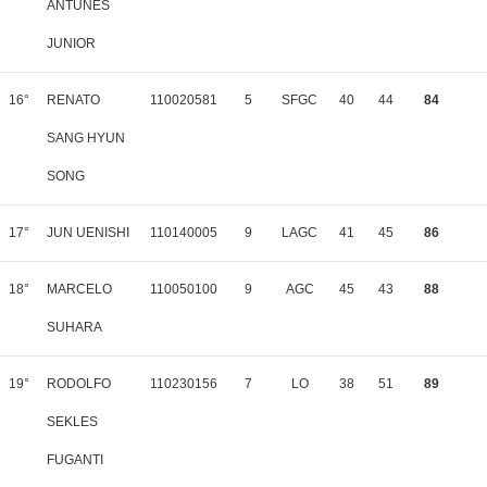
ANTUNES
JUNIOR
16°
RENATO
110020581
5
SFGC
40
44
84
SANG HYUN
SONG
17°
JUN UENISHI
110140005
9
LAGC
41
45
86
18°
MARCELO
110050100
9
AGC
45
43
88
SUHARA
19°
RODOLFO
110230156
7
LO
38
51
89
SEKLES
FUGANTI