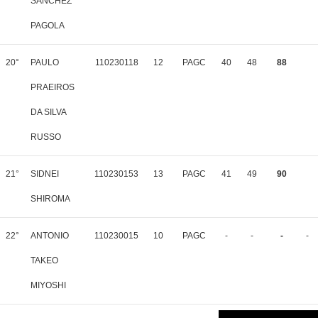
SANCHEZ
PAGOLA
20°
PAULO
110230118
12
PAGC
40
48
88
PRAEIROS
DA SILVA
RUSSO
21°
SIDNEI
110230153
13
PAGC
41
49
90
SHIROMA
22°
ANTONIO
110230015
10
PAGC
-
-
-
-
TAKEO
MIYOSHI