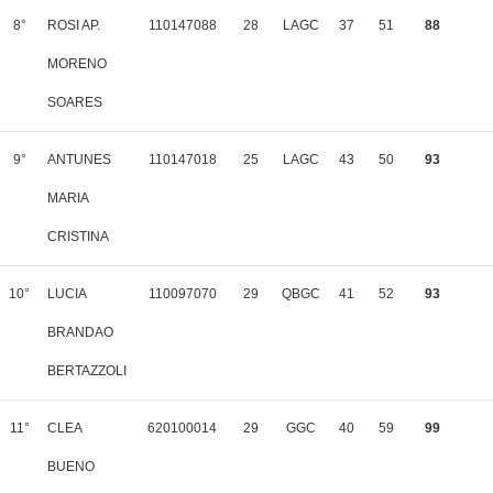
8°
ROSI AP.
110147088
28
LAGC
37
51
88
MORENO
SOARES
9°
ANTUNES
110147018
25
LAGC
43
50
93
MARIA
CRISTINA
10°
LUCIA
110097070
29
QBGC
41
52
93
BRANDAO
BERTAZZOLI
11°
CLEA
620100014
29
GGC
40
59
99
BUENO