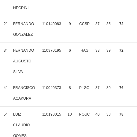
NEGRINI
2°
FERNANDO
110140083
9
CCSP
37
35
72
GONZALEZ
3°
FERNANDO
110370195
6
HAG
33
39
72
AUGUSTO
SILVA
4°
FRANCISCO
110040373
8
PLGC
37
39
76
ACAKURA
5°
LUIZ
110190015
10
RGGC
40
38
78
CLAUDIO
GOMES