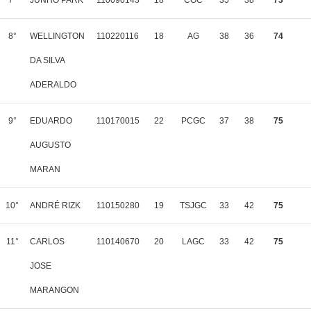
7°
JUNHO PARK
110090143
18
CGC
35
38
73
8°
WELLINGTON
110220116
18
AG
38
36
74
DA SILVA
ADERALDO
9°
EDUARDO
110170015
22
PCGC
37
38
75
AUGUSTO
MARAN
10°
ANDRÉ RIZK
110150280
19
TSJGC
33
42
75
11°
CARLOS
110140670
20
LAGC
33
42
75
JOSE
MARANGON