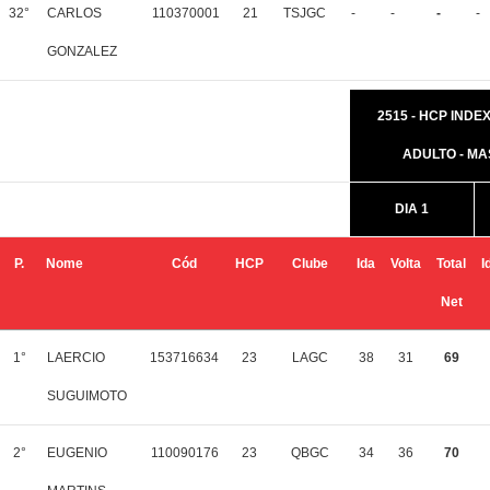
32°
CARLOS
110370001
21
TSJGC
-
-
-
-
GONZALEZ
2515 - HCP INDEX 
ADULTO - M
DIA 1
P.
Nome
Cód
HCP
Clube
Ida
Volta
Total
I
Net
1°
LAERCIO
153716634
23
LAGC
38
31
69
SUGUIMOTO
2°
EUGENIO
110090176
23
QBGC
34
36
70