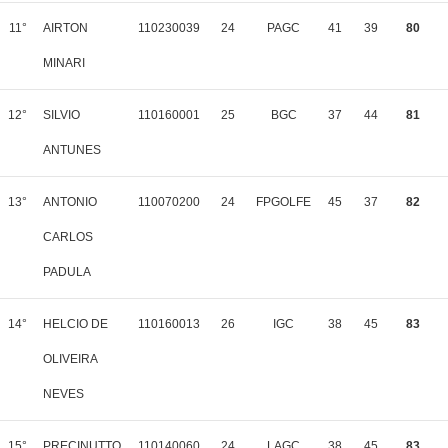
11°
AIRTON
110230039
24
PAGC
41
39
80
MINARI
12°
SILVIO
110160001
25
BGC
37
44
81
ANTUNES
13°
ANTONIO
110070200
24
FPGOLFE
45
37
82
CARLOS
PADULA
14°
HELCIO DE
110160013
26
IGC
38
45
83
OLIVEIRA
NEVES
15°
PRECINUTTO
110140060
24
LAGC
38
45
83