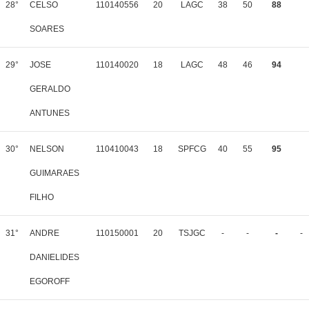
28°
CELSO
110140556
20
LAGC
38
50
88
SOARES
29°
JOSE
110140020
18
LAGC
48
46
94
GERALDO
ANTUNES
30°
NELSON
110410043
18
SPFCG
40
55
95
GUIMARAES
FILHO
31°
ANDRE
110150001
20
TSJGC
-
-
-
-
DANIELIDES
EGOROFF