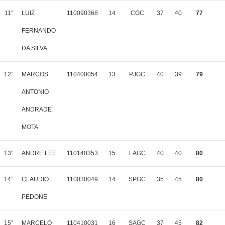
11°
LUIZ
110090368
14
CGC
37
40
77
FERNANDO
DA SILVA
12°
MARCOS
110400054
13
PJGC
40
39
79
ANTONIO
ANDRADE
MOTA
13°
ANDRE LEE
110140353
15
LAGC
40
40
80
14°
CLAUDIO
110030049
14
SPGC
35
45
80
PEDONE
15°
MARCELO
110410031
16
SAGC
37
45
82