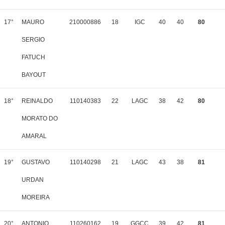
17°
MAURO
210000886
18
IGC
40
40
80
SERGIO
FATUCH
BAYOUT
18°
REINALDO
110140383
22
LAGC
38
42
80
MORATO DO
AMARAL
19°
GUSTAVO
110140298
21
LAGC
43
38
81
URDAN
MOREIRA
20°
ANTONIO
110260162
19
GGCC
39
42
81