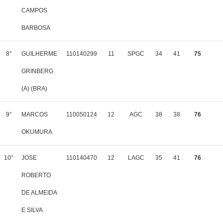
CAMPOS
BARBOSA
8°
GUILHERME
110140299
11
SPGC
34
41
75
GRINBERG
(A) (BRA)
9°
MARCOS
110050124
12
AGC
38
38
76
OKUMURA
10°
JOSE
110140470
12
LAGC
35
41
76
ROBERTO
DE ALMEIDA
E SILVA