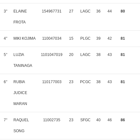
3°
ELAINE
154967731
27
LAGC
36
44
80
FROTA
4°
MIKI KOJIMA
110047034
15
PLGC
39
42
81
5°
LUZIA
1101047019
20
LAGC
38
43
81
TANINAGA
6°
RUBIA
110177003
23
PCGC
38
43
81
JUDICE
MARAN
7°
RAQUEL
11002735
23
SFGC
40
46
86
SONG