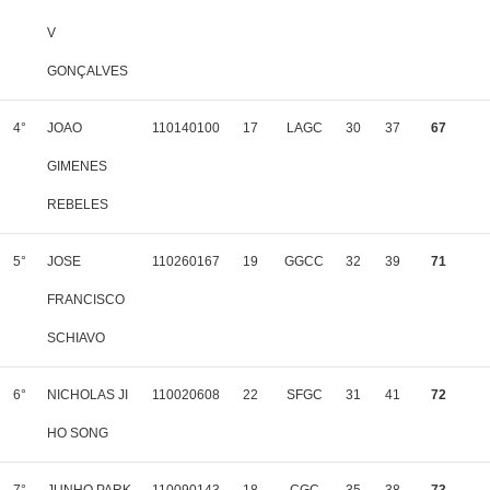
V
GONÇALVES
4°
JOAO
110140100
17
LAGC
30
37
67
GIMENES
REBELES
5°
JOSE
110260167
19
GGCC
32
39
71
FRANCISCO
SCHIAVO
6°
NICHOLAS JI
110020608
22
SFGC
31
41
72
HO SONG