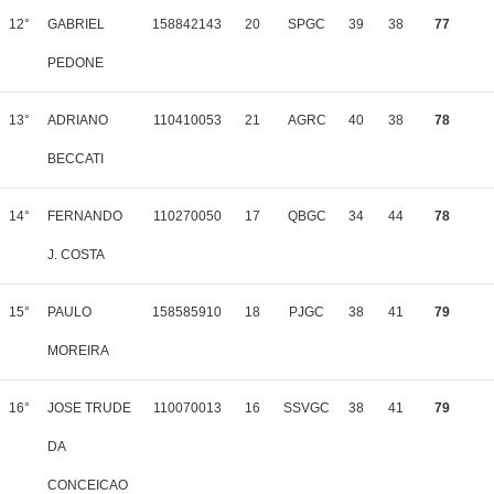
12°
GABRIEL
158842143
20
SPGC
39
38
77
PEDONE
13°
ADRIANO
110410053
21
AGRC
40
38
78
BECCATI
14°
FERNANDO
110270050
17
QBGC
34
44
78
J. COSTA
15°
PAULO
158585910
18
PJGC
38
41
79
MOREIRA
16°
JOSE TRUDE
110070013
16
SSVGC
38
41
79
DA
CONCEICAO