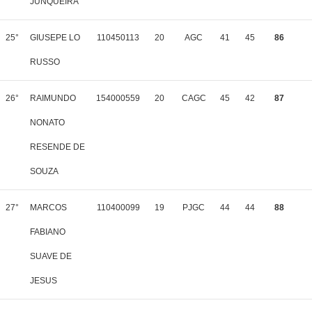
JUNQUEIRA
25°
GIUSEPE LO
110450113
20
AGC
41
45
86
RUSSO
26°
RAIMUNDO
154000559
20
CAGC
45
42
87
NONATO
RESENDE DE
SOUZA
27°
MARCOS
110400099
19
PJGC
44
44
88
FABIANO
SUAVE DE
JESUS