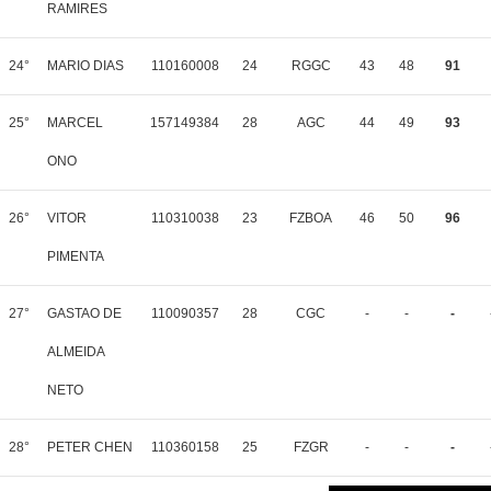
RAMIRES
24°
MARIO DIAS
110160008
24
RGGC
43
48
91
25°
MARCEL
157149384
28
AGC
44
49
93
ONO
26°
VITOR
110310038
23
FZBOA
46
50
96
PIMENTA
27°
GASTAO DE
110090357
28
CGC
-
-
-
ALMEIDA
NETO
28°
PETER CHEN
110360158
25
FZGR
-
-
-