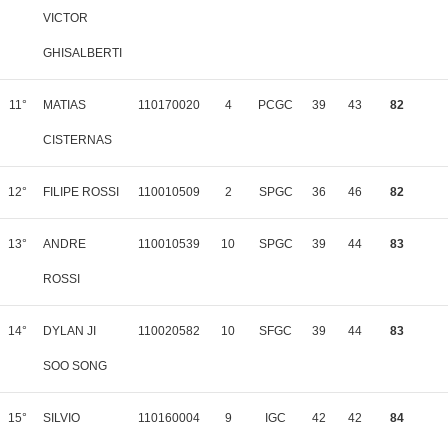
VICTOR
GHISALBERTI
11°
MATIAS
110170020
4
PCGC
39
43
82
CISTERNAS
12°
FILIPE ROSSI
110010509
2
SPGC
36
46
82
13°
ANDRE
110010539
10
SPGC
39
44
83
ROSSI
14°
DYLAN JI
110020582
10
SFGC
39
44
83
SOO SONG
15°
SILVIO
110160004
9
IGC
42
42
84