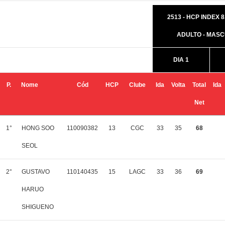
2513 - HCP INDEX 8,
ADULTO - MASC
DIA 1
P.
Nome
Cód
HCP
Clube
Ida
Volta
Total
Ida
Net
1°
HONG SOO
110090382
13
CGC
33
35
68
SEOL
2°
GUSTAVO
110140435
15
LAGC
33
36
69
HARUO
SHIGUENO