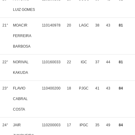
LUIZ GOMES
21°
MOACIR
110140978
20
LAGC
38
43
81
FERREIRA
BARBOSA
22°
NORIVAL
110160033
22
IGC
37
44
81
KAKUDA
23°
FLAVIO
110400200
18
PJGC
41
43
84
CABRAL
COSTA
24°
JAIR
110200003
17
IPGC
35
49
84