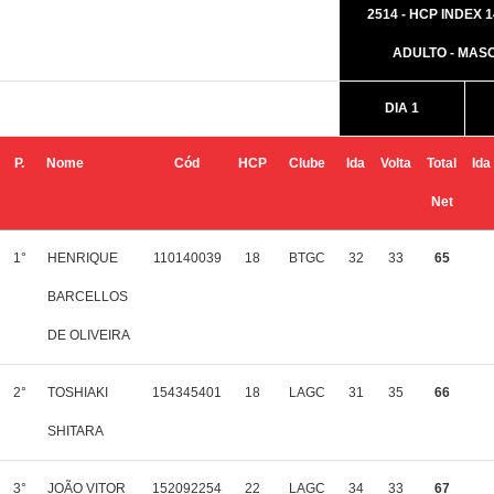
2514 - HCP INDEX 14
ADULTO - MAS
DIA 1
P.
Nome
Cód
HCP
Clube
Ida
Volta
Total
Ida
Net
1°
HENRIQUE
110140039
18
BTGC
32
33
65
BARCELLOS
DE OLIVEIRA
2°
TOSHIAKI
154345401
18
LAGC
31
35
66
SHITARA
3°
JOÃO VITOR
152092254
22
LAGC
34
33
67