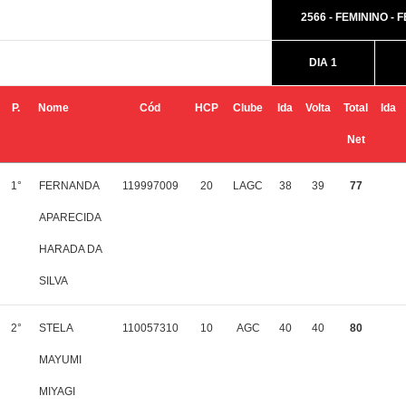
2566 - FEMININO - 
DIA 1
P.
Nome
Cód
HCP
Clube
Ida
Volta
Total
Ida
Net
1°
FERNANDA
119997009
20
LAGC
38
39
77
APARECIDA
HARADA DA
SILVA
2°
STELA
110057310
10
AGC
40
40
80
MAYUMI
MIYAGI