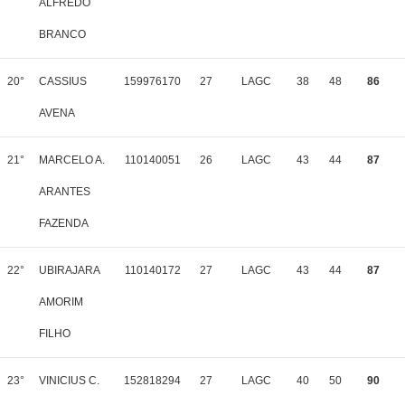
ALFREDO
BRANCO
20°
CASSIUS
159976170
27
LAGC
38
48
86
AVENA
21°
MARCELO A.
110140051
26
LAGC
43
44
87
ARANTES
FAZENDA
22°
UBIRAJARA
110140172
27
LAGC
43
44
87
AMORIM
FILHO
23°
VINICIUS C.
152818294
27
LAGC
40
50
90