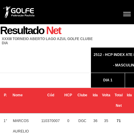
Resultado
Net
XXXIII TORNEIO ABERTO LAGO AZUL GOLFE CLUBE
DIA
2512 - HCP INDEX ATE 
- MASCULI
DIA 1
P.
Nome
Cód
HCP
Clube
Ida
Volta
Total
Ida
Net
1°
MARCOS
110370007
0
DGC
36
35
71
AURELIO