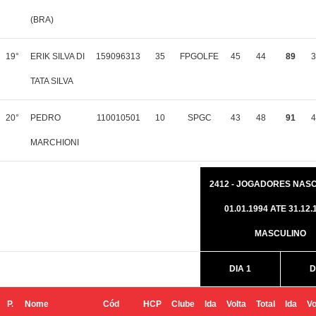
(BRA)
19°
ERIK SILVA DI
159096313
35
FPGOLFE
45
44
89
3
TATA SILVA
20°
PEDRO
110010501
10
SPGC
43
48
91
4
MARCHIONI
2412 - JOGADORES NASC
01.01.1994 ATE 31.12.1
MASCULINO
DIA 1
D
P.
Nome
Cód
HCP
Clube
Ida
Volta
Total
Ida
Vo