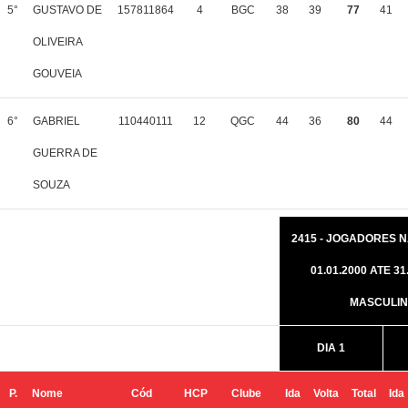
5°
GUSTAVO DE
157811864
4
BGC
38
39
77
41
OLIVEIRA
GOUVEIA
6°
GABRIEL
110440111
12
QGC
44
36
80
44
GUERRA DE
SOUZA
2415 - JOGADORES 
01.01.2000 ATE 31.
MASCULI
DIA 1
P.
Nome
Cód
HCP
Clube
Ida
Volta
Total
Ida