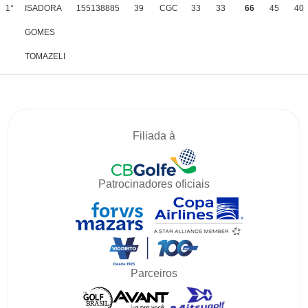
1°
ISADORA
155138885
39
CGC
33
33
66
45
40
GOMES
TOMAZELI
Filiada à
Patrocinadores oficiais
Parceiros