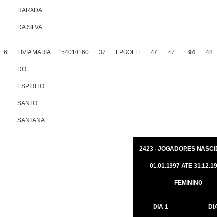
HARADA
DA SILVA
6°
LIVIA MARIA
154010160
37
FPGOLFE
47
47
94
48
DO
ESPIRITO
SANTO
SANTANA
2423 - JOGADORES NASCI
01.01.1997 ATE 31.12.19
FEMININO
DIA 1
DI