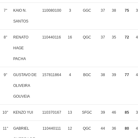
7°
KAIO N.
110080100
3
GGC
37
38
75
3
SANTOS
8°
RENATO
110440116
16
QGC
37
35
72
4
HAGE
PACHA
9°
GUSTAVO DE
157811864
4
BGC
38
39
77
4
OLIVEIRA
GOUVEIA
10°
KENZO YUI
110370167
13
SFGC
39
46
85
3
11°
GABRIEL
110440111
12
QGC
44
36
80
4