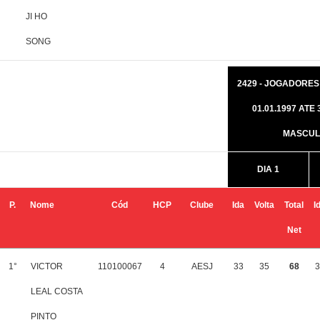
JI HO
SONG
2429 - JOGADORES
01.01.1997 ATE 3
MASCUL
DIA 1
P.
Nome
Cód
HCP
Clube
Ida
Volta
Total
I
Net
1°
VICTOR
110100067
4
AESJ
33
35
68
3
LEAL COSTA
PINTO