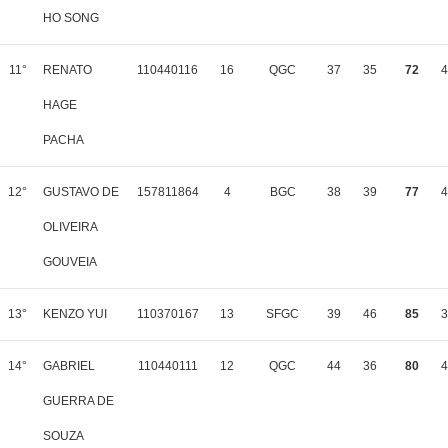
HO SONG
11°
RENATO
110440116
16
QGC
37
35
72
4
HAGE
PACHA
12°
GUSTAVO DE
157811864
4
BGC
38
39
77
4
OLIVEIRA
GOUVEIA
13°
KENZO YUI
110370167
13
SFGC
39
46
85
3
14°
GABRIEL
110440111
12
QGC
44
36
80
4
GUERRA DE
SOUZA