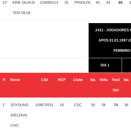
15°
ERIK SILVA DI
159096313
35
FPGOLFE
45
44
89
3
TATA SILVA
2421 - JOGADORES
APOS 01.01.1997 (
FEMININO
DIA 1
P.
Nome
Cód
HCP
Clube
Ida
Volta
Total
Ida
Net
1°
SOYOUNG
159670551
18
CGC
36
38
74
36
(HELENA)
CHO