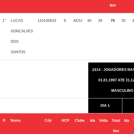
Net
1°
LUCAS
110100633
9
AESJ
40
39
79
35
GONCALVES
DOS
SANTOS
2414 - JOGADORES NA
01.01.1997 ATE 31.12
MASCULINO
DIA 1
P.
Nome
Cód
HCP
Clube
Ida
Volta
Total
Ida
Net