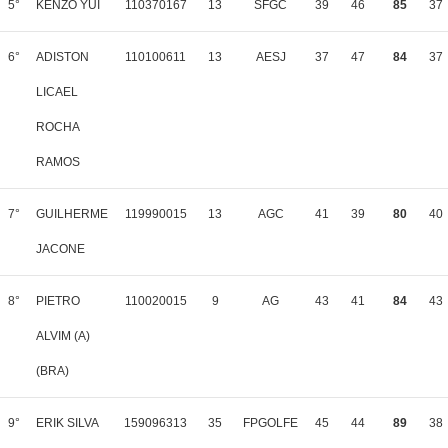
5°
KENZO YUI
110370167
13
SFGC
39
46
85
37
6°
ADISTON
110100611
13
AESJ
37
47
84
37
LICAEL
ROCHA
RAMOS
7°
GUILHERME
119990015
13
AGC
41
39
80
40
JACONE
8°
PIETRO
110020015
9
AG
43
41
84
43
ALVIM (A)
(BRA)
9°
ERIK SILVA
159096313
35
FPGOLFE
45
44
89
38