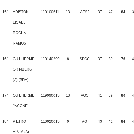
15°
ADISTON
110100611
13
AESJ
37
47
84
3
LICAEL
ROCHA
RAMOS
16°
GUILHERME
110140299
8
SPGC
37
39
76
4
GRINBERG
(A) (BRA)
17°
GUILHERME
119990015
13
AGC
41
39
80
4
JACONE
18°
PIETRO
110020015
9
AG
43
41
84
4
ALVIM (A)