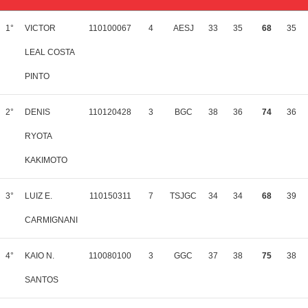
1°
VICTOR
110100067
4
AESJ
33
35
68
35
LEAL COSTA
PINTO
2°
DENIS
110120428
3
BGC
38
36
74
36
RYOTA
KAKIMOTO
3°
LUIZ E.
110150311
7
TSJGC
34
34
68
39
CARMIGNANI
4°
KAIO N.
110080100
3
GGC
37
38
75
38
SANTOS