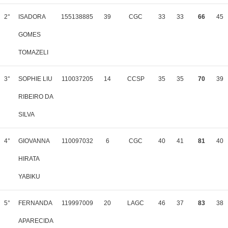
2°
ISADORA
155138885
39
CGC
33
33
66
45
GOMES
TOMAZELI
3°
SOPHIE LIU
110037205
14
CCSP
35
35
70
39
RIBEIRO DA
SILVA
4°
GIOVANNA
110097032
6
CGC
40
41
81
40
HIRATA
YABIKU
5°
FERNANDA
119997009
20
LAGC
46
37
83
38
APARECIDA