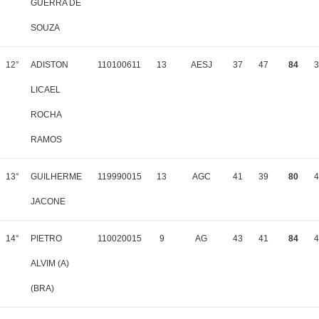
GUERRA DE
SOUZA
12°
ADISTON
110100611
13
AESJ
37
47
84
3
LICAEL
ROCHA
RAMOS
13°
GUILHERME
119990015
13
AGC
41
39
80
4
JACONE
14°
PIETRO
110020015
9
AG
43
41
84
4
ALVIM (A)
(BRA)