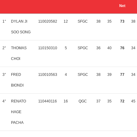
Net
1°
DYLAN JI
110020582
12
SFGC
38
35
73
38
SOO SONG
2°
THOMAS
110150310
5
SPGC
36
40
76
34
CHOI
3°
FRED
110010563
4
SPGC
38
39
77
34
BIONDI
4°
RENATO
110440116
16
QGC
37
35
72
45
HAGE
PACHA