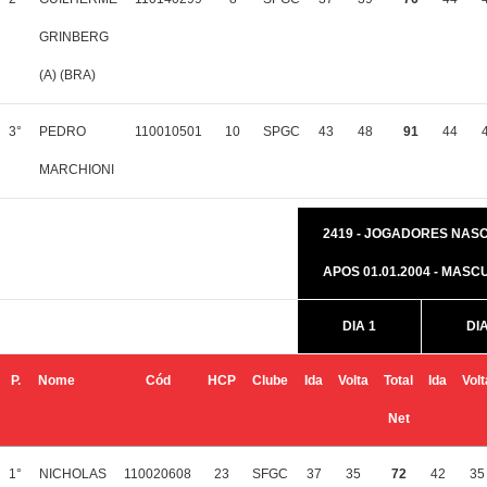
GRINBERG
(A) (BRA)
3°
PEDRO
110010501
10
SPGC
43
48
91
44
MARCHIONI
2419 - JOGADORES NAS
APOS 01.01.2004 - MASC
DIA 1
DIA
P.
Nome
Cód
HCP
Clube
Ida
Volta
Total
Ida
Volt
Net
1°
NICHOLAS
110020608
23
SFGC
37
35
72
42
35