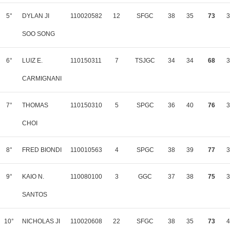
5°
DYLAN JI
110020582
12
SFGC
38
35
73
3
SOO SONG
6°
LUIZ E.
110150311
7
TSJGC
34
34
68
3
CARMIGNANI
7°
THOMAS
110150310
5
SPGC
36
40
76
3
CHOI
8°
FRED BIONDI
110010563
4
SPGC
38
39
77
3
9°
KAIO N.
110080100
3
GGC
37
38
75
3
SANTOS
10°
NICHOLAS JI
110020608
22
SFGC
38
35
73
4