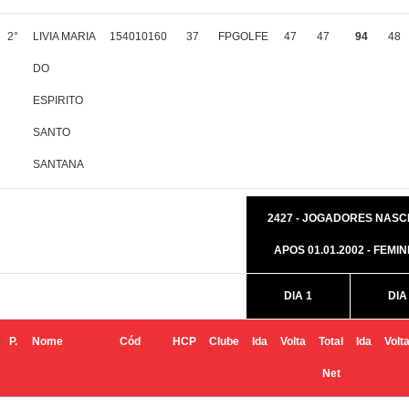
2°
LIVIA MARIA
154010160
37
FPGOLFE
47
47
94
48
DO
ESPIRITO
SANTO
SANTANA
2427 - JOGADORES NASC
APOS 01.01.2002 - FEMIN
DIA 1
DIA
P.
Nome
Cód
HCP
Clube
Ida
Volta
Total
Ida
Volt
Net