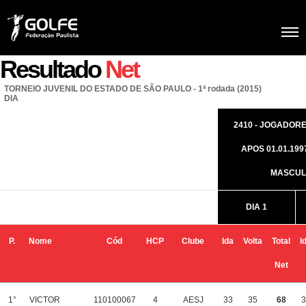
Resultado
Net
TORNEIO JUVENIL DO ESTADO DE SÃO PAULO - 1ª rodada (2015)
DIA
2410 - JOGADOR
APOS 01.01.199
MASCUL
DIA 1
P.
Nome
Cód
HCP
Clube
Ida
Volta
Total
I
Net
1°
VICTOR
110100067
4
AESJ
33
35
68
3