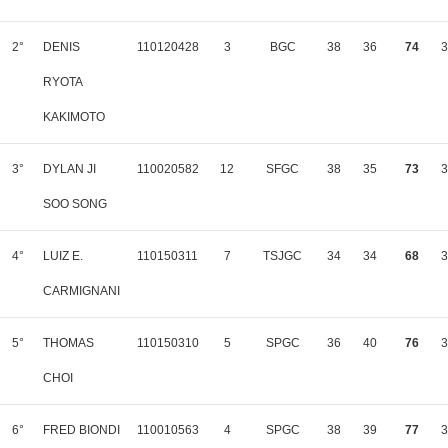
2°
DENIS
110120428
3
BGC
38
36
74
3
RYOTA
KAKIMOTO
3°
DYLAN JI
110020582
12
SFGC
38
35
73
3
SOO SONG
4°
LUIZ E.
110150311
7
TSJGC
34
34
68
3
CARMIGNANI
5°
THOMAS
110150310
5
SPGC
36
40
76
3
CHOI
6°
FRED BIONDI
110010563
4
SPGC
38
39
77
3