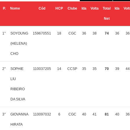
P.
Nome
Cód
HCP
Clube
Ida
Volta
Total
Ida
Vol
Net
1°
SOYOUNG
159670551
18
CGC
36
38
74
36
36
(HELENA)
CHO
2°
SOPHIE
110037205
14
CCSP
35
35
70
39
44
LIU
RIBEIRO
DA SILVA
3°
GIOVANNA
110097032
6
CGC
40
41
81
40
36
HIRATA