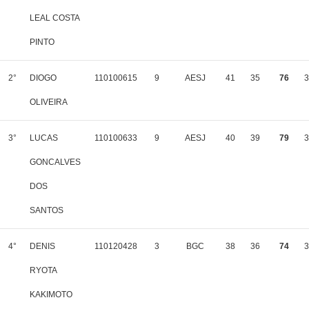
LEAL COSTA
PINTO
2°
DIOGO
110100615
9
AESJ
41
35
76
3
OLIVEIRA
3°
LUCAS
110100633
9
AESJ
40
39
79
3
GONCALVES
DOS
SANTOS
4°
DENIS
110120428
3
BGC
38
36
74
3
RYOTA
KAKIMOTO