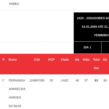
YABIKU
2425 - JOGADORES N
01.01.2000 ATE 31.
FEMININO
DIA 1
P.
Nome
Cód
HCP
Clube
Ida
Volta
Total
Ida
Net
1°
FERNANDA
119997009
20
LAGC
46
37
83
38
APARECIDA
HARADA
DA SILVA