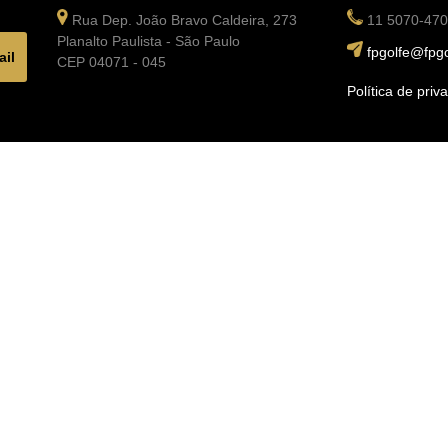
Rua Dep. João Bravo Caldeira, 273
11 5070-47
Planalto Paulista - São Paulo
fpgolfe@fpgo
CEP 04071 - 045
Política de priv