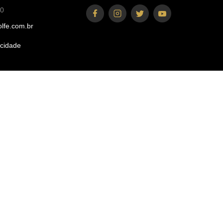
00
lfe.com.br
acidade