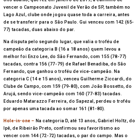
vencer o Campeonato Juvenil de Verão de SP, também no
Lago Azul, clube onde jogou quase toda a carreira, antes
de se transferir para o São Paulo. Gui venceu com 142 (65-
77) tacadas, duas abaixo do par.
Na disputa pelo segundo lugar, que valia o troféu de
campeão da categoria B (16 a 18 anos) quem levou a
melhor foi Enzo Lee, do São Fernando, com 155 (78-77)
tacadas, contra 156 (77-79) de Rafael Benadiba, do São
Fernando, que ganhou o troféu de vice-campeão. Na
categoria C (14 e 15 anos), venceu Guilherme Ziccardi, do
Clube de Campo, com 159 (79-80), com João Bossetto, do
Arujá, sendo vice-campeão com 160 (77-83) tacadas.
Eduardo Matarazzo Ferreira, do Sapezal, perdeu o troféu
por apenas uma tacada ao somar 161 (81-80).
Hole-in-one –
Na categoria D, até 13 anos, Gabriel Holtz, do
Ipê, de Ribeirão Preto, confirmou seu favoritismo ao
vencer com 144 (72-72) tacadas, o par do campo. Mas o