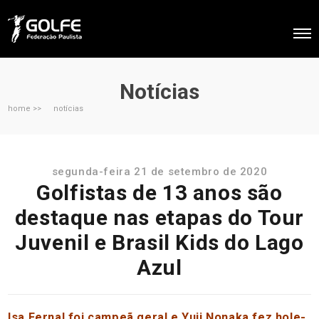
Notícias
home >>
notícias
segunda-feira 21 de setembro de 2020
Golfistas de 13 anos são
destaque nas etapas do Tour
Juvenil e Brasil Kids do Lago
Azul
Isa Fernal foi campeã geral e Yuji Nonaka fez hole-