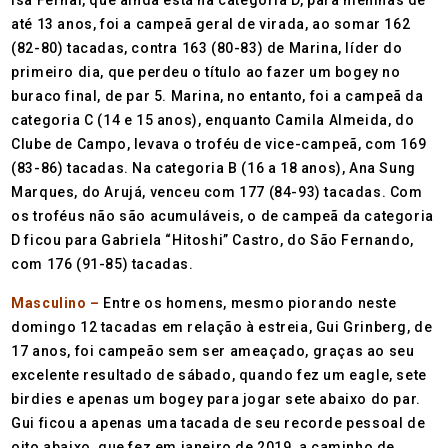
até 13 anos, foi a campeã geral de virada, ao somar 162
(82-80) tacadas, contra 163 (80-83) de Marina, líder do
primeiro dia, que perdeu o título ao fazer um bogey no
buraco final, de par 5. Marina, no entanto, foi a campeã da
categoria C (14 e 15 anos), enquanto Camila Almeida, do
Clube de Campo, levava o troféu de vice-campeã, com 169
(83-86) tacadas. Na categoria B (16 a 18 anos), Ana Sung
Marques, do Arujá, venceu com 177 (84-93) tacadas. Com
os troféus não são acumuláveis, o de campeã da categoria
D ficou para Gabriela “Hitoshi” Castro, do São Fernando,
com 176 (91-85) tacadas.
Masculino –
Entre os homens, mesmo piorando neste
domingo 12 tacadas em relação à estreia, Gui Grinberg, de
17 anos, foi campeão sem ser ameaçado, graças ao seu
excelente resultado de sábado, quando fez um eagle, sete
birdies e apenas um bogey para jogar sete abaixo do par.
Gui ficou a apenas uma tacada de seu recorde pessoal de
oito abaixo, que fez em janeiro de 2019, a caminho de