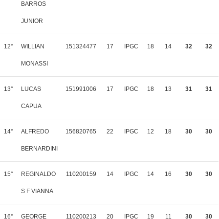
BARROS
JUNIOR
12°
WILLIAN
151324477
17
IPGC
18
14
32
32
MONASSI
13°
LUCAS
151991006
17
IPGC
18
13
31
31
CAPUA
14°
ALFREDO
156820765
22
IPGC
12
18
30
30
BERNARDINI
15°
REGINALDO
110200159
14
IPGC
14
16
30
30
S F VIANNA
16°
GEORGE
110200213
20
IPGC
19
11
30
30