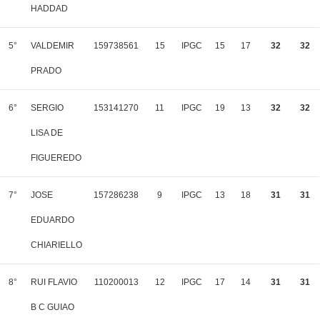
HADDAD
5°
VALDEMIR
159738561
15
IPGC
15
17
32
32
PRADO
6°
SERGIO
153141270
11
IPGC
19
13
32
32
LISA DE
FIGUEREDO
7°
JOSE
157286238
9
IPGC
13
18
31
31
EDUARDO
CHIARIELLO
8°
RUI FLAVIO
110200013
12
IPGC
17
14
31
31
B C GUIAO