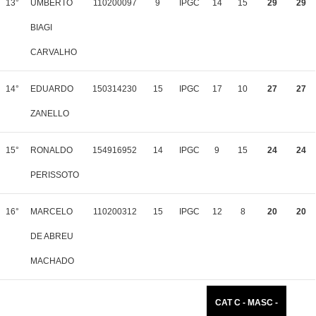
13°
UMBERTO
110200097
9
IPGC
14
15
29
29
BIAGI
CARVALHO
14°
EDUARDO
150314230
15
IPGC
17
10
27
27
ZANELLO
15°
RONALDO
154916952
14
IPGC
9
15
24
24
PERISSOTO
16°
MARCELO
110200312
15
IPGC
12
8
20
20
DE ABREU
MACHADO
CAT C - MASC -