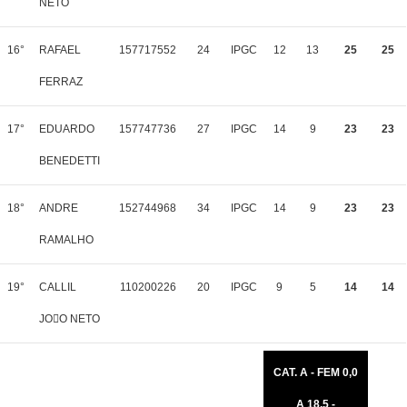
NETO
16°
RAFAEL
157717552
24
IPGC
12
13
25
25
FERRAZ
17°
EDUARDO
157747736
27
IPGC
14
9
23
23
BENEDETTI
18°
ANDRE
152744968
34
IPGC
14
9
23
23
RAMALHO
19°
CALLIL
110200226
20
IPGC
9
5
14
14
JOO NETO
CAT. A - FEM 0,0
A 18,5 -