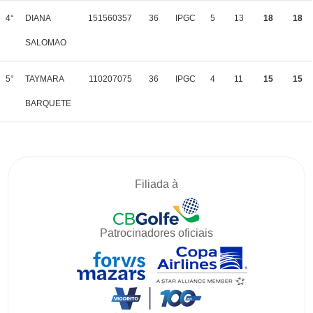
4°
DIANA
151560357
36
IPGC
5
13
18
18
SALOMAO
5°
TAYMARA
110207075
36
IPGC
4
11
15
15
BARQUETE
Filiada à
Patrocinadores oficiais