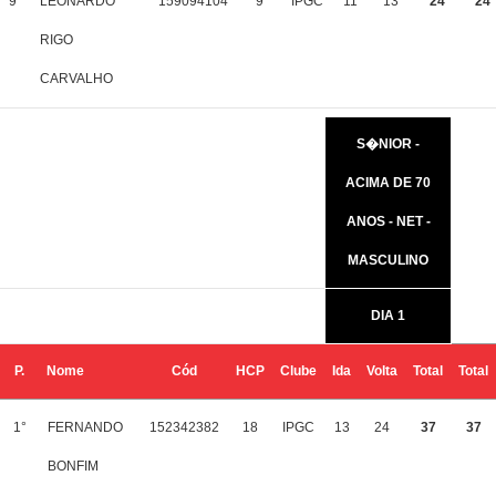
9°
LEONARDO
159094104
9
IPGC
11
13
24
24
RIGO
CARVALHO
S�NIOR -
ACIMA DE 70
ANOS - NET -
MASCULINO
DIA 1
P.
Nome
Cód
HCP
Clube
Ida
Volta
Total
Total
1°
FERNANDO
152342382
18
IPGC
13
24
37
37
BONFIM