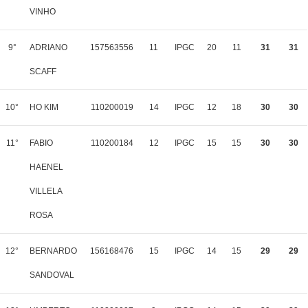
VINHO
9°
ADRIANO
157563556
11
IPGC
20
11
31
31
SCAFF
10°
HO KIM
110200019
14
IPGC
12
18
30
30
11°
FABIO
110200184
12
IPGC
15
15
30
30
HAENEL
VILLELA
ROSA
12°
BERNARDO
156168476
15
IPGC
14
15
29
29
SANDOVAL