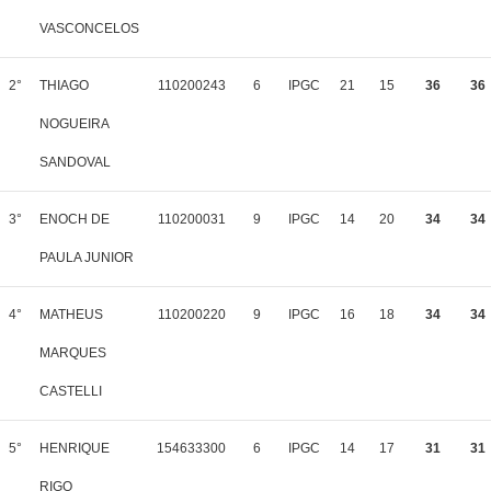
VASCONCELOS
2°
THIAGO
110200243
6
IPGC
21
15
36
36
NOGUEIRA
SANDOVAL
3°
ENOCH DE
110200031
9
IPGC
14
20
34
34
PAULA JUNIOR
4°
MATHEUS
110200220
9
IPGC
16
18
34
34
MARQUES
CASTELLI
5°
HENRIQUE
154633300
6
IPGC
14
17
31
31
RIGO