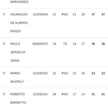
MARGARIDO
2°
AGUINALDO
110200046
21
IPGC
21
16
37
37
DE ALMEIDA
PRADO
3°
PAULO
650000070
19
TS
19
17
36
36
SERGIO DI
SERIO
4°
MARIO
110200102
22
IPGC
15
18
33
33
WHATELY
5°
ROBERTO
110200114
28
IPGC
17
14
31
31
BARRETTO