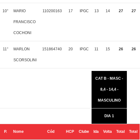
10°
MARIO
110200163
17
IPGC
13
14
27
27
FRANCISCO
COCHONI
11°
MARLON
151864740
20
IPGC
11
15
26
26
SCORSOLINI
CAT B - MASC -
8,4 - 14,4 -
MASCULINO
DIA 1
P.
Nome
Cód
HCP
Clube
Ida
Volta
Total
Total