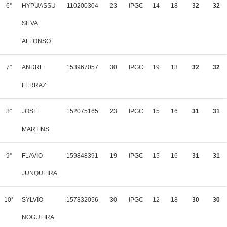
6°
HYPUASSU
110200304
23
IPGC
14
18
32
32
SILVA
AFFONSO
7°
ANDRE
153967057
30
IPGC
19
13
32
32
FERRAZ
8°
JOSE
152075165
23
IPGC
15
16
31
31
MARTINS
9°
FLAVIO
159848391
19
IPGC
15
16
31
31
JUNQUEIRA
10°
SYLVIO
157832056
30
IPGC
12
18
30
30
NOGUEIRA