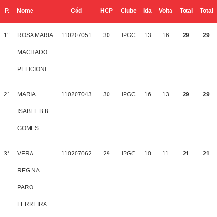
P.
Nome
Cód
HCP
Clube
Ida
Volta
Total
Total
1°
ROSA MARIA
110207051
30
IPGC
13
16
29
29
MACHADO
PELICIONI
2°
MARIA
110207043
30
IPGC
16
13
29
29
ISABEL B.B.
GOMES
3°
VERA
110207062
29
IPGC
10
11
21
21
REGINA
PARO
FERREIRA