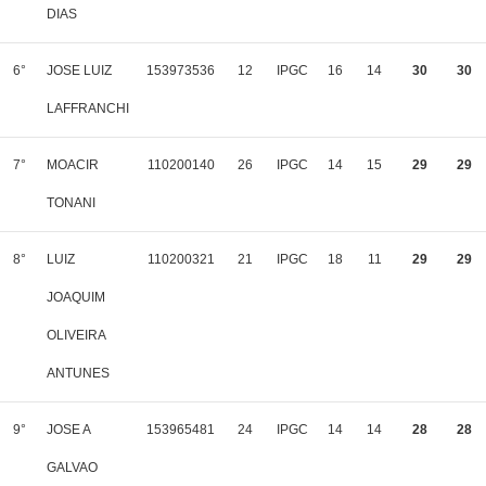
DIAS
6°
JOSE LUIZ
153973536
12
IPGC
16
14
30
30
LAFFRANCHI
7°
MOACIR
110200140
26
IPGC
14
15
29
29
TONANI
8°
LUIZ
110200321
21
IPGC
18
11
29
29
JOAQUIM
OLIVEIRA
ANTUNES
9°
JOSE A
153965481
24
IPGC
14
14
28
28
GALVAO