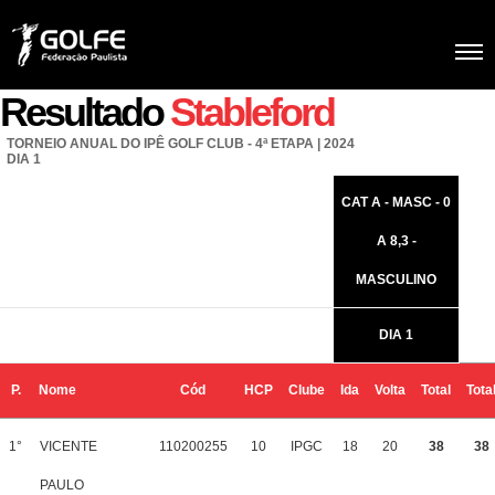
Resultado
Stableford
TORNEIO ANUAL DO IPÊ GOLF CLUB - 4ª ETAPA | 2024
DIA 1
CAT A - MASC - 0
A 8,3 -
MASCULINO
DIA 1
P.
Nome
Cód
HCP
Clube
Ida
Volta
Total
Tota
1°
VICENTE
110200255
10
IPGC
18
20
38
38
PAULO