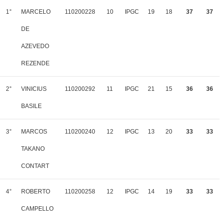
1°
MARCELO
110200228
10
IPGC
19
18
37
37
DE
AZEVEDO
REZENDE
2°
VINICIUS
110200292
11
IPGC
21
15
36
36
BASILE
3°
MARCOS
110200240
12
IPGC
13
20
33
33
TAKANO
CONTART
4°
ROBERTO
110200258
12
IPGC
14
19
33
33
CAMPELLO