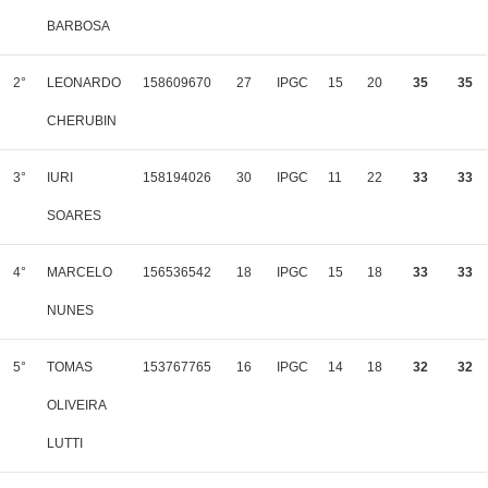
BARBOSA
2°
LEONARDO
158609670
27
IPGC
15
20
35
35
CHERUBIN
3°
IURI
158194026
30
IPGC
11
22
33
33
SOARES
4°
MARCELO
156536542
18
IPGC
15
18
33
33
NUNES
5°
TOMAS
153767765
16
IPGC
14
18
32
32
OLIVEIRA
LUTTI