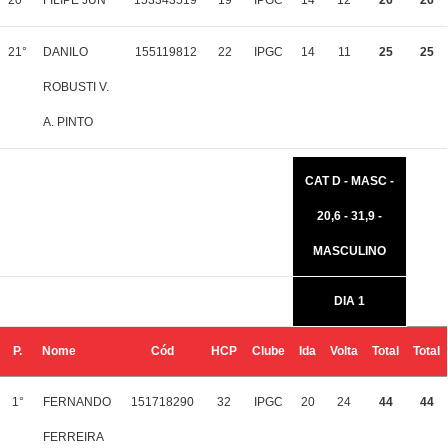
20°
FILIPE JUN
153343519
19
IPGC
14
12
26
26
21°
DANILO
155119812
22
IPGC
14
11
25
25
ROBUSTI V.
A. PINTO
CAT D - MASC -
20,6 - 31,9 -
MASCULINO
DIA 1
P.
Nome
Cód
HCP
Clube
Ida
Volta
Total
Total
1°
FERNANDO
151718290
32
IPGC
20
24
44
44
FERREIRA