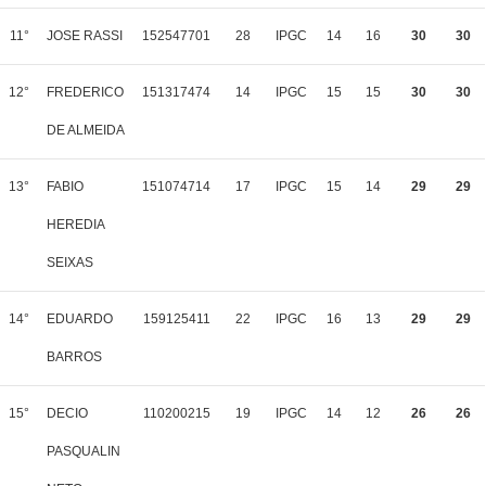
11°
JOSE RASSI
152547701
28
IPGC
14
16
30
30
12°
FREDERICO
151317474
14
IPGC
15
15
30
30
DE ALMEIDA
13°
FABIO
151074714
17
IPGC
15
14
29
29
HEREDIA
SEIXAS
14°
EDUARDO
159125411
22
IPGC
16
13
29
29
BARROS
15°
DECIO
110200215
19
IPGC
14
12
26
26
PASQUALIN