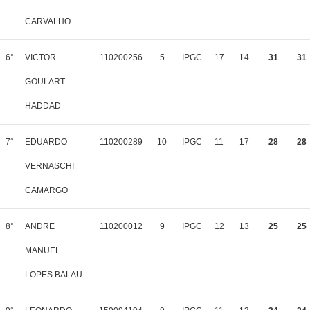
CARVALHO
6°
VICTOR
110200256
5
IPGC
17
14
31
31
GOULART
HADDAD
7°
EDUARDO
110200289
10
IPGC
11
17
28
28
VERNASCHI
CAMARGO
8°
ANDRE
110200012
9
IPGC
12
13
25
25
MANUEL
LOPES BALAU