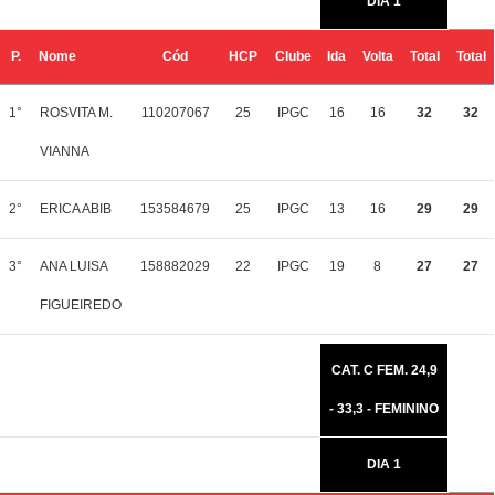
DIA 1
P.
Nome
Cód
HCP
Clube
Ida
Volta
Total
Total
1°
ROSVITA M.
110207067
25
IPGC
16
16
32
32
VIANNA
2°
ERICA ABIB
153584679
25
IPGC
13
16
29
29
3°
ANA LUISA
158882029
22
IPGC
19
8
27
27
FIGUEIREDO
CAT. C FEM. 24,9
- 33,3 - FEMININO
DIA 1