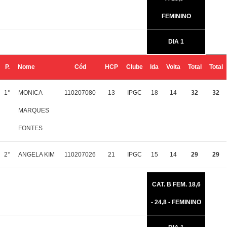
FEMININO
DIA 1
P.
Nome
Cód
HCP
Clube
Ida
Volta
Total
Total
1°
MONICA
110207080
13
IPGC
18
14
32
32
MARQUES
FONTES
2°
ANGELA KIM
110207026
21
IPGC
15
14
29
29
CAT. B FEM. 18,6
- 24,8 - FEMININO