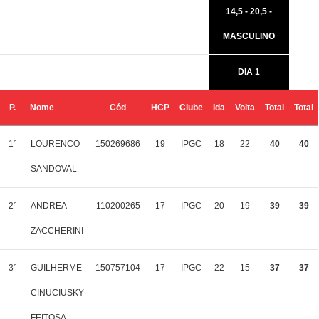
14,5 - 20,5 -
MASCULINO
DIA 1
P.
Nome
Cód
HCP
Clube
Ida
Volta
Total
Total
1°
LOURENCO
150269686
19
IPGC
18
22
40
40
SANDOVAL
2°
ANDREA
110200265
17
IPGC
20
19
39
39
ZACCHERINI
3°
GUILHERME
150757104
17
IPGC
22
15
37
37
CINUCIUSKY
FEITOSA