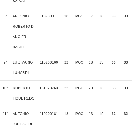
SALVATI
8°
ANTONIO
110200311
20
IPGC
17
16
33
33
ROBERTO D
ANGIERI
BASILE
9°
LUIZ MARIO
110200160
22
IPGC
18
15
33
33
LUNARDI
10°
ROBERTO
151023763
22
IPGC
20
13
33
33
FIGUEIREDO
11°
ANTONIO
110200181
18
IPGC
13
19
32
32
JORDÃO DE