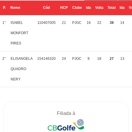
P.
Nome
Cód
HCP
Clube
Ida
Volta
Total
Ida
V
1°
ISABEL
110407005
21
PJGC
16
22
38
14
MONFORT
PIRES
2°
ELISANGELA
154146320
24
PJGC
9
18
27
13
QUADRO
NERY
Filiada à