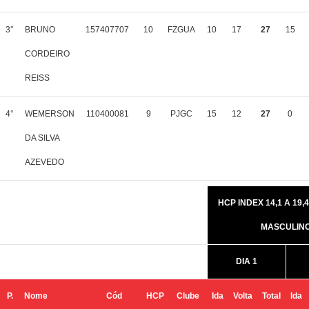
3°
BRUNO
157407707
10
FZGUA
10
17
27
15
CORDEIRO
REISS
4°
WEMERSON
110400081
9
PJGC
15
12
27
0
DA SILVA
AZEVEDO
HCP INDEX 14,1 A 19,4
MASCULIN
DIA 1
P.
Nome
Cód
HCP
Clube
Ida
Volta
Total
Ida