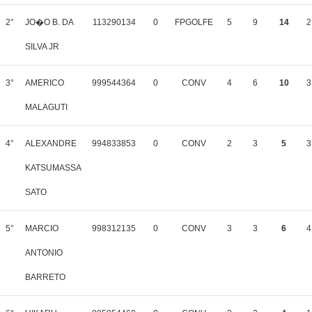
2°
JO�O B. DA
113290134
0
FPGOLFE
5
9
14
2
SILVA JR
3°
AMERICO
999544364
0
CONV
4
6
10
3
MALAGUTI
4°
ALEXANDRE
994833853
0
CONV
2
3
5
3
KATSUMASSA
SATO
5°
MARCIO
998312135
0
CONV
3
3
6
4
ANTONIO
BARRETO