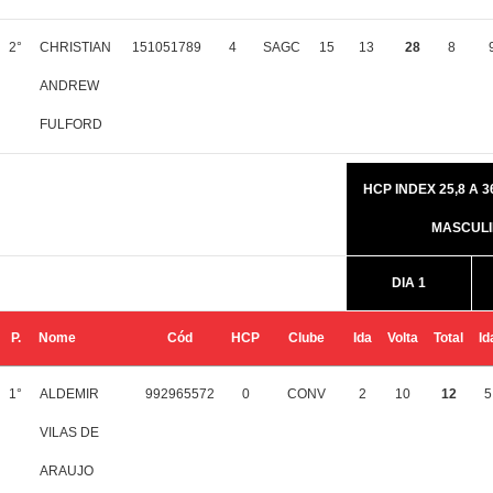
2°
CHRISTIAN
151051789
4
SAGC
15
13
28
8
ANDREW
FULFORD
HCP INDEX 25,8 A 36
MASCUL
DIA 1
P.
Nome
Cód
HCP
Clube
Ida
Volta
Total
Id
1°
ALDEMIR
992965572
0
CONV
2
10
12
5
VILAS DE
ARAUJO