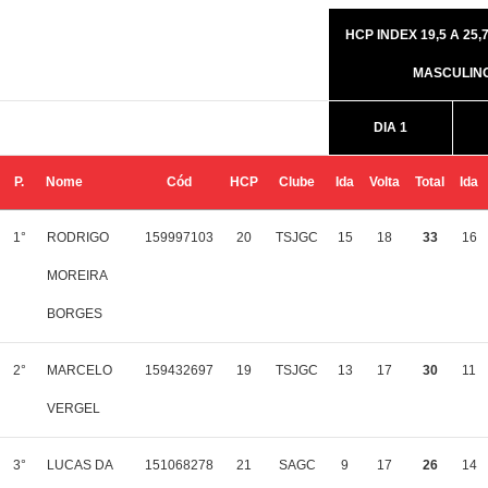
HCP INDEX 19,5 A 25,7
MASCULIN
DIA 1
P.
Nome
Cód
HCP
Clube
Ida
Volta
Total
Ida
1°
RODRIGO
159997103
20
TSJGC
15
18
33
16
MOREIRA
BORGES
2°
MARCELO
159432697
19
TSJGC
13
17
30
11
VERGEL
3°
LUCAS DA
151068278
21
SAGC
9
17
26
14