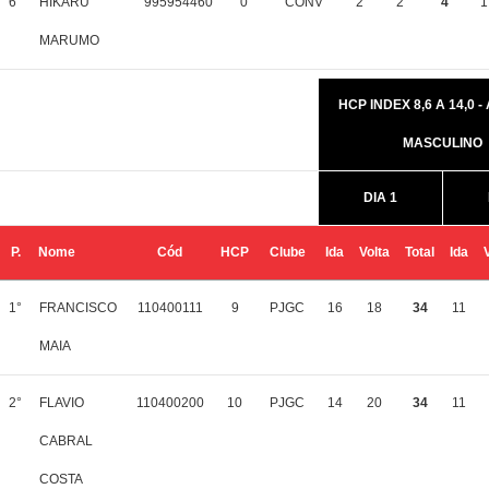
6°
HIKARU
995954460
0
CONV
2
2
4
1
MARUMO
HCP INDEX 8,6 A 14,0 -
MASCULINO
DIA 1
P.
Nome
Cód
HCP
Clube
Ida
Volta
Total
Ida
1°
FRANCISCO
110400111
9
PJGC
16
18
34
11
MAIA
2°
FLAVIO
110400200
10
PJGC
14
20
34
11
CABRAL
COSTA