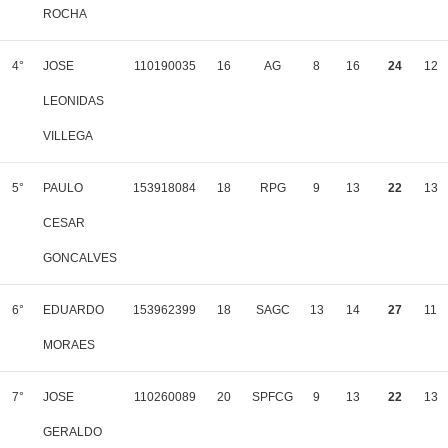
ROCHA
4°
JOSE
110190035
16
AG
8
16
24
12
LEONIDAS
VILLEGA
5°
PAULO
153918084
18
RPG
9
13
22
13
CESAR
GONCALVES
6°
EDUARDO
153962399
18
SAGC
13
14
27
11
MORAES
7°
JOSE
110260089
20
SPFCG
9
13
22
13
GERALDO