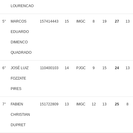
LOURENCAO
5°
MARCOS
157414443
15
IMGC
8
19
27
13
EDUARDO
DIMENCO
QUADRADO
6°
JOSÉ LUIZ
110400103
14
PJGC
9
15
24
13
FOZZATE
PIRES
7°
FABIEN
151722809
13
IMGC
12
13
25
8
CHRISTIAN
DUPRET