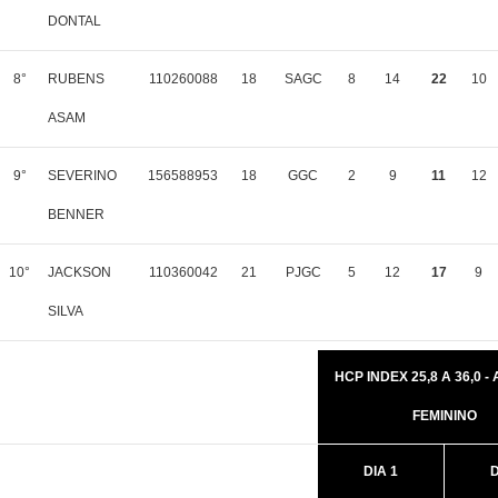
DONTAL
8°
RUBENS
110260088
18
SAGC
8
14
22
10
ASAM
9°
SEVERINO
156588953
18
GGC
2
9
11
12
BENNER
10°
JACKSON
110360042
21
PJGC
5
12
17
9
SILVA
HCP INDEX 25,8 A 36,0 -
FEMININO
DIA 1
D