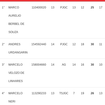
1°
MARCO
110400020
13
PJGC
13
12
25
17
AURELIO
BERBEL DE
SOUZA
2°
ANDRES
154592440
14
PJGC
12
18
30
11
URDANGARIN
3°
MARCELO
158004660
14
AG
14
16
30
10
VELOZO DE
LINHARES
4°
MARCELO
113290233
13
TSJGC
7
19
26
13
NERI