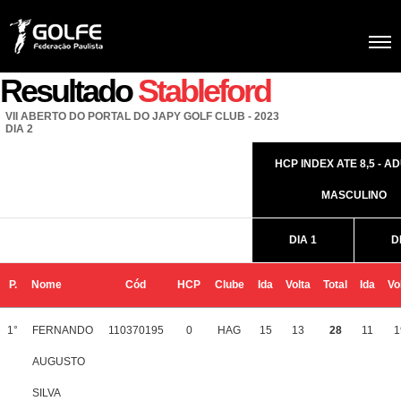
Resultado
Stableford
VII ABERTO DO PORTAL DO JAPY GOLF CLUB - 2023
DIA 2
HCP INDEX ATE 8,5 - AD
MASCULINO
DIA 1
D
P.
Nome
Cód
HCP
Clube
Ida
Volta
Total
Ida
Vo
1°
FERNANDO
110370195
0
HAG
15
13
28
11
1
AUGUSTO
SILVA