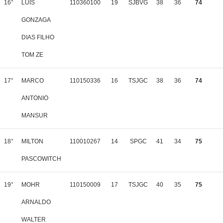
16°
LUIS
110360100
19
SJBVG
38
36
74
GONZAGA
DIAS FILHO
TOM ZE
17°
MARCO
110150336
16
TSJGC
38
36
74
ANTONIO
MANSUR
18°
MILTON
110010267
14
SPGC
41
34
75
PASCOWITCH
19°
MOHR
110150009
17
TSJGC
40
35
75
ARNALDO
WALTER