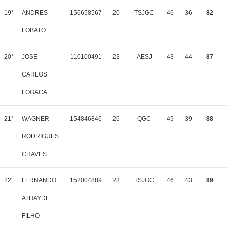
19°
ANDRES
156658567
20
TSJGC
46
36
82
LOBATO
20°
JOSE
110100491
23
AESJ
43
44
87
CARLOS
FOGACA
21°
WAGNER
154846846
26
QGC
49
39
88
RODRIGUES
CHAVES
22°
FERNANDO
152004889
23
TSJGC
46
43
89
ATHAYDE
FILHO