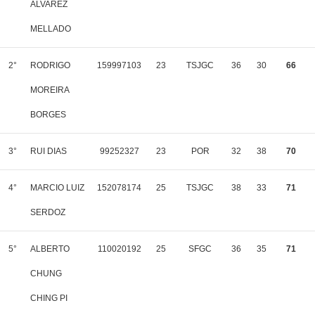
ALVAREZ
MELLADO
2°
RODRIGO
159997103
23
TSJGC
36
30
66
MOREIRA
BORGES
3°
RUI DIAS
99252327
23
POR
32
38
70
4°
MARCIO LUIZ
152078174
25
TSJGC
38
33
71
SERDOZ
5°
ALBERTO
110020192
25
SFGC
36
35
71
CHUNG
CHING PI