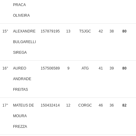
PRACA
OLIVEIRA
15°
ALEXANDRE
157879195
13
TSJGC
42
38
80
BULGARELLI
SIREGA
16°
AUREO
157506589
9
ATG
41
39
80
ANDRADE
FREITAS
17°
MATEUS DE
150432414
12
CORGC
46
36
82
MOURA
FREZZA