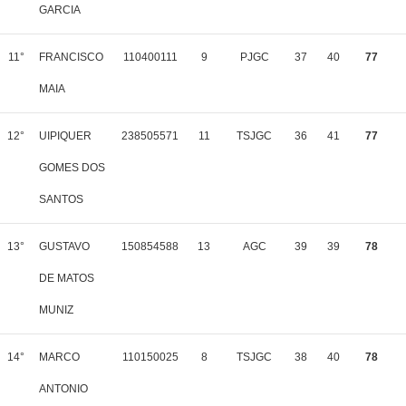
GARCIA
11°
FRANCISCO
110400111
9
PJGC
37
40
77
MAIA
12°
UIPIQUER
238505571
11
TSJGC
36
41
77
GOMES DOS
SANTOS
13°
GUSTAVO
150854588
13
AGC
39
39
78
DE MATOS
MUNIZ
14°
MARCO
110150025
8
TSJGC
38
40
78
ANTONIO