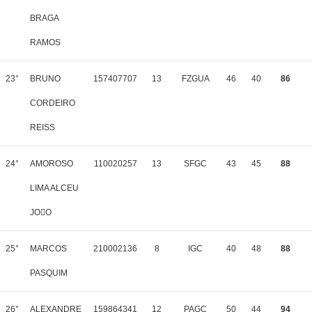
BRAGA
RAMOS
23°
BRUNO
157407707
13
FZGUA
46
40
86
CORDEIRO
REISS
24°
AMOROSO
110020257
13
SFGC
43
45
88
LIMA ALCEU
JOO
25°
MARCOS
210002136
8
IGC
40
48
88
PASQUIM
26°
ALEXANDRE
159864341
12
PAGC
50
44
94