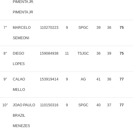
PIMENTA JR.
PIMENTA JR
7°
MARCELO
110270223
9
SPGC
39
36
75
SEMEONI
8°
DIEGO
159084938
11
TSJGC
36
39
75
LOPES
9°
CALAO
153919414
9
AG
41
36
77
MELLO
10°
JOAO PAULO
110150316
9
SPGC
40
37
77
BRAZIL
MENEZES