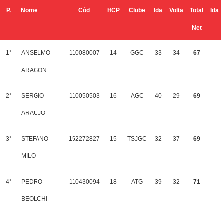
P.
Nome
Cód
HCP
Clube
Ida
Volta
Total
Ida
Net
1°
ANSELMO
110080007
14
GGC
33
34
67
ARAGON
2°
SERGIO
110050503
16
AGC
40
29
69
ARAUJO
3°
STEFANO
152272827
15
TSJGC
32
37
69
MILO
4°
PEDRO
110430094
18
ATG
39
32
71
BEOLCHI