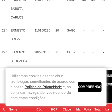
27°
EDUARDO
156222119
21
PJGC
46
49
95
BATISTA
CARLOS
28°
ERNESTO
110150225
20
SAGC
-
-
-
BREZZI
29°
LORENZO
902903186
21
CCSP
-
-
-
BERGALLO
Utilizamos cookies essenciais e
8722 - TSJGC - FEMINI
tecnologias semelhantes de acordo com
AT� 18,0 - FEMI
a nossa
Política de Privacidade
e, ao
continuar navegando, você concorda
DIA 1
com estas condições.
P.
Nome
Cód
HCP
Clube
Ida
Volta
Total
Ida