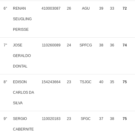
6°
RENAN
410003087
26
AGU
39
33
72
SEUGLING
PERISSE
7°
JOSE
110260089
24
SPFCG
38
36
74
GERALDO
DONTAL
8°
EDISON
154243664
23
TSJGC
40
35
75
CARLOS DA
SILVA
9°
SERGIO
110020183
23
SFGC
37
38
75
CABERNITE