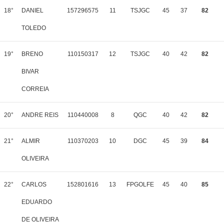
18°
DANIEL
157296575
11
TSJGC
45
37
82
TOLEDO
19°
BRENO
110150317
12
TSJGC
40
42
82
BIVAR
CORREIA
20°
ANDRE REIS
110440008
8
QGC
40
42
82
21°
ALMIR
110370203
10
DGC
45
39
84
OLIVEIRA
22°
CARLOS
152801616
13
FPGOLFE
45
40
85
EDUARDO
DE OLIVEIRA