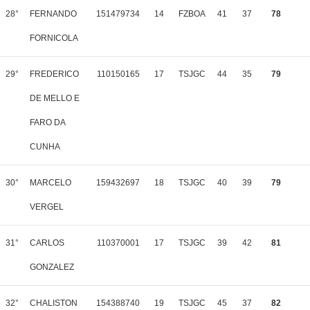
28°
FERNANDO
151479734
14
FZBOA
41
37
78
FORNICOLA
29°
FREDERICO
110150165
17
TSJGC
44
35
79
DE MELLO E
FARO DA
CUNHA
30°
MARCELO
159432697
18
TSJGC
40
39
79
VERGEL
31°
CARLOS
110370001
17
TSJGC
39
42
81
GONZALEZ
32°
CHALISTON
154388740
19
TSJGC
45
37
82