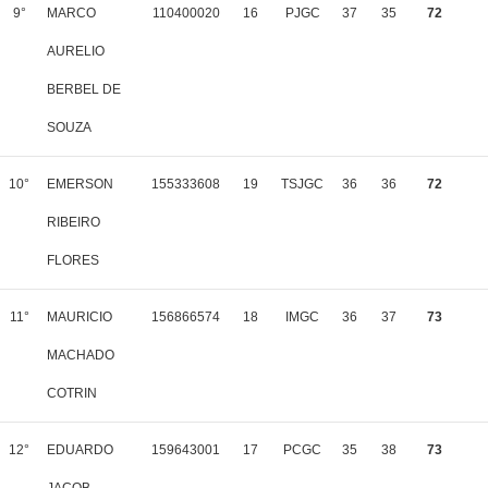
9°
MARCO
110400020
16
PJGC
37
35
72
AURELIO
BERBEL DE
SOUZA
10°
EMERSON
155333608
19
TSJGC
36
36
72
RIBEIRO
FLORES
11°
MAURICIO
156866574
18
IMGC
36
37
73
MACHADO
COTRIN
12°
EDUARDO
159643001
17
PCGC
35
38
73