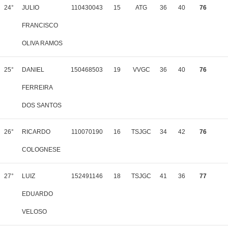
24°
JULIO
110430043
15
ATG
36
40
76
FRANCISCO
OLIVA RAMOS
25°
DANIEL
150468503
19
VVGC
36
40
76
FERREIRA
DOS SANTOS
26°
RICARDO
110070190
16
TSJGC
34
42
76
COLOGNESE
27°
LUIZ
152491146
18
TSJGC
41
36
77
EDUARDO
VELOSO