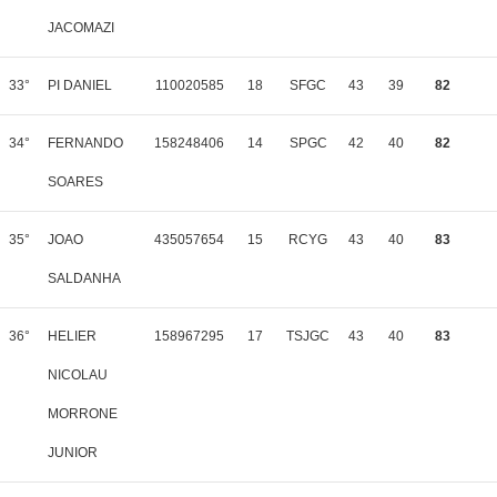
JACOMAZI
33°
PI DANIEL
110020585
18
SFGC
43
39
82
34°
FERNANDO
158248406
14
SPGC
42
40
82
SOARES
35°
JOAO
435057654
15
RCYG
43
40
83
SALDANHA
36°
HELIER
158967295
17
TSJGC
43
40
83
NICOLAU
MORRONE
JUNIOR