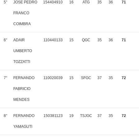
5°
JOSE PEDRO
154404910
16
ATG
35
36
71
FRANCO
COIMBRA
6°
ADAIR
110440133
15
QGC
35
36
71
UMBERTO
TOZZATTI
7°
FERNANDO
110020039
15
SFGC
37
35
72
FABRICIO
MENDES
8°
FERNANDO
150381123
19
TSJGC
37
35
72
YAMAGUTI