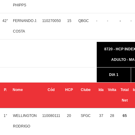
PHIPPS
42°
FERNANDO J.
110270050
15
QBGC
-
-
-
-
COSTA
8720 - HCP INDEX 
ADULTO - M
DIA 1
P.
Nome
Cód
HCP
Clube
Ida
Volta
Total
I
Net
1°
WELLINGTON
110080111
20
SFGC
37
28
65
RODRIGO