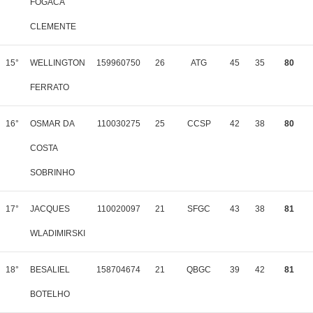
FOGACA
CLEMENTE
15°
WELLINGTON
159960750
26
ATG
45
35
80
FERRATO
16°
OSMAR DA
110030275
25
CCSP
42
38
80
COSTA
SOBRINHO
17°
JACQUES
110020097
21
SFGC
43
38
81
WLADIMIRSKI
18°
BESALIEL
158704674
21
QBGC
39
42
81
BOTELHO