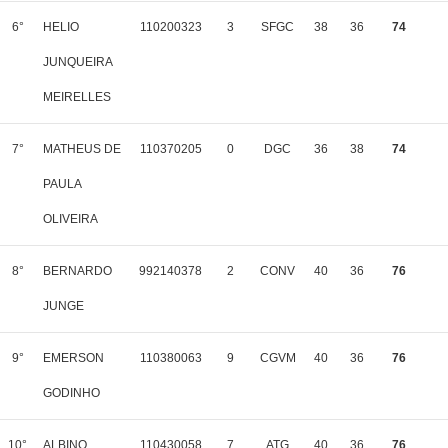
6°
HELIO
110200323
3
SFGC
38
36
74
JUNQUEIRA
MEIRELLES
7°
MATHEUS DE
110370205
0
DGC
36
38
74
PAULA
OLIVEIRA
8°
BERNARDO
992140378
2
CONV
40
36
76
JUNGE
9°
EMERSON
110380063
9
CGVM
40
36
76
GODINHO
10°
ALBINO
110430058
7
ATG
40
36
76