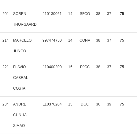
20°
SOREN
110130061
14
SFCO
38
37
75
THORGAARD
21°
MARCELO
997474750
14
CONV
38
37
75
JUNCO
22°
FLAVIO
110400200
15
PJGC
38
37
75
CABRAL
COSTA
23°
ANDRE
110370204
15
DGC
36
39
75
CUNHA
SIMAO