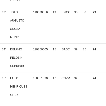
JACOB
13°
JOAO
110030056
19
TSJGC
35
38
73
AUGUSTO
SOUSA
MUNIZ
14°
DELPHO
110350005
15
SAGC
39
35
74
PELOSINI
SOBRINHO
15°
FABIO
158851830
17
CGVM
39
35
74
HENRIQUES
CRUZ