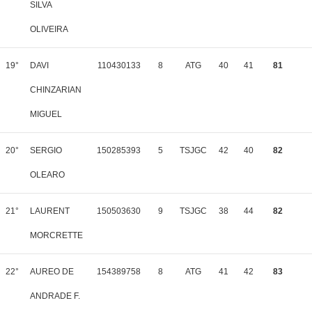
SILVA
OLIVEIRA
19°
DAVI
110430133
8
ATG
40
41
81
CHINZARIAN
MIGUEL
20°
SERGIO
150285393
5
TSJGC
42
40
82
OLEARO
21°
LAURENT
150503630
9
TSJGC
38
44
82
MORCRETTE
22°
AUREO DE
154389758
8
ATG
41
42
83
ANDRADE F.