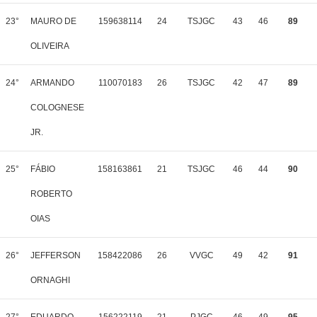
23°
MAURO DE
159638114
24
TSJGC
43
46
89
OLIVEIRA
24°
ARMANDO
110070183
26
TSJGC
42
47
89
COLOGNESE
JR.
25°
FÁBIO
158163861
21
TSJGC
46
44
90
ROBERTO
OIAS
26°
JEFFERSON
158422086
26
VVGC
49
42
91
ORNAGHI