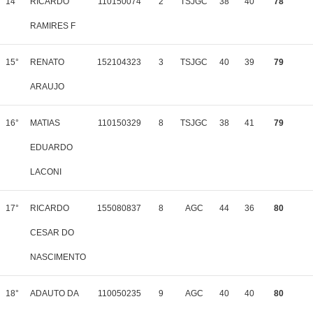
14°
RICARDO
110150074
2
TSJGC
38
40
78
RAMIRES F
15°
RENATO
152104323
3
TSJGC
40
39
79
ARAUJO
16°
MATIAS
110150329
8
TSJGC
38
41
79
EDUARDO
LACONI
17°
RICARDO
155080837
8
AGC
44
36
80
CESAR DO
NASCIMENTO
18°
ADAUTO DA
110050235
9
AGC
40
40
80