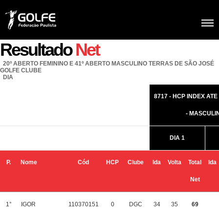
Resultado
Net
20º ABERTO FEMININO E 41º ABERTO MASCULINO TERRAS DE SÃO JOSÉ
GOLFE CLUBE
DIA
8717 - HCP INDEX ATE 
- MASCULI
DIA 1
P.
Nome
Cód
HCP
Clube
Ida
Volta
Total
Ida
Net
1°
IGOR
110370151
0
DGC
34
35
69