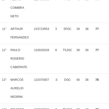
COIMBRA
NETO
11°
ARTHUR
153723954
3
SFGC
39
38
77
FERNANDES
12°
PAULO
110020028
8
TSJGC
38
39
77
ROGERIO
CABERNITE
13°
MARCOS
110370007
-3
DGC
40
38
78
AURELIO
NEGRINI