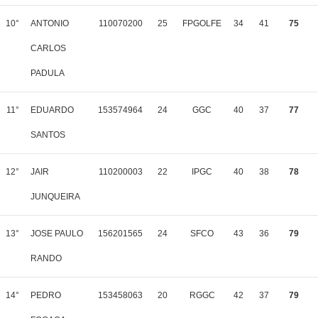
10°
ANTONIO
110070200
25
FPGOLFE
34
41
75
CARLOS
PADULA
11°
EDUARDO
153574964
24
GGC
40
37
77
SANTOS
12°
JAIR
110200003
22
IPGC
40
38
78
JUNQUEIRA
13°
JOSE PAULO
156201565
24
SFCO
43
36
79
RANDO
14°
PEDRO
153458063
20
RGGC
42
37
79