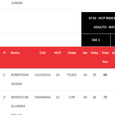
JUNIOR
8718 - HCP INDEX 
ADULTO - MA
DIA 1
P.
Nome
Cód
HCP
Clube
Ida
Volta
Total
I
Net
1°
ROMIYOSHI
110150216
10
TSJGC
34
35
69
SASAKI
2°
RENATO DE
159458844
12
CAP
36
36
72
OLIVEIRA