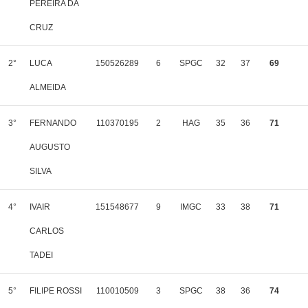
PEREIRA DA
CRUZ
2°
LUCA
150526289
6
SPGC
32
37
69
ALMEIDA
3°
FERNANDO
110370195
2
HAG
35
36
71
AUGUSTO
SILVA
4°
IVAIR
151548677
9
IMGC
33
38
71
CARLOS
TADEI
5°
FILIPE ROSSI
110010509
3
SPGC
38
36
74