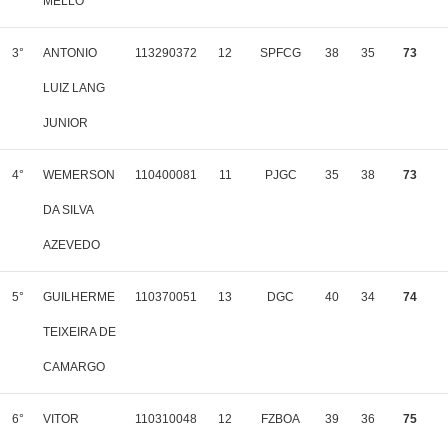
MELLO
3°
ANTONIO
113290372
12
SPFCG
38
35
73
LUIZ LANG
JUNIOR
4°
WEMERSON
110400081
11
PJGC
35
38
73
DA SILVA
AZEVEDO
5°
GUILHERME
110370051
13
DGC
40
34
74
TEIXEIRA DE
CAMARGO
6°
VITOR
110310048
12
FZBOA
39
36
75