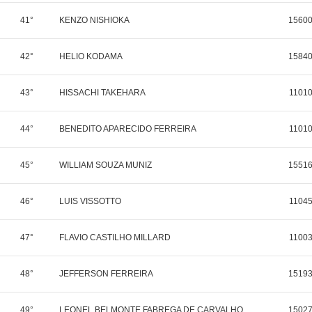
41°
KENZO NISHIOKA
1560
42°
HELIO KODAMA
1584
43°
HISSACHI TAKEHARA
1101
44°
BENEDITO APARECIDO FERREIRA
1101
45°
WILLIAM SOUZA MUNIZ
1551
46°
LUIS VISSOTTO
1104
47°
FLAVIO CASTILHO MILLARD
1100
48°
JEFFERSON FERREIRA
1519
49°
LEONEL BELMONTE FABREGA DE CARVALHO
1502