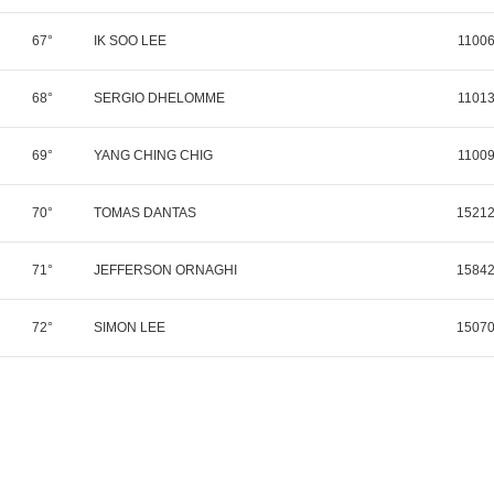
67°
IK SOO LEE
1100
68°
SERGIO DHELOMME
1101
69°
YANG CHING CHIG
1100
70°
TOMAS DANTAS
1521
71°
JEFFERSON ORNAGHI
1584
72°
SIMON LEE
1507