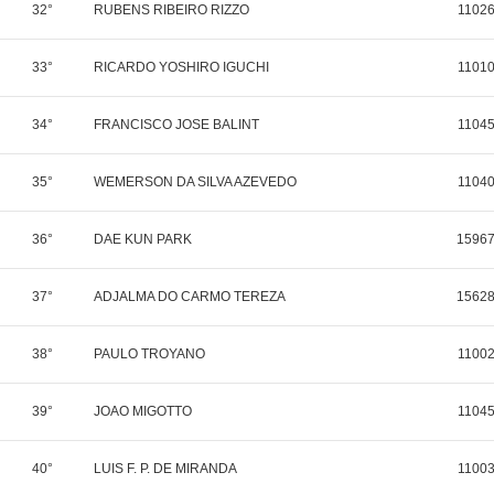
32°
RUBENS RIBEIRO RIZZO
1102
33°
RICARDO YOSHIRO IGUCHI
1101
34°
FRANCISCO JOSE BALINT
1104
35°
WEMERSON DA SILVA AZEVEDO
1104
36°
DAE KUN PARK
1596
37°
ADJALMA DO CARMO TEREZA
1562
38°
PAULO TROYANO
1100
39°
JOAO MIGOTTO
1104
40°
LUIS F. P. DE MIRANDA
1100