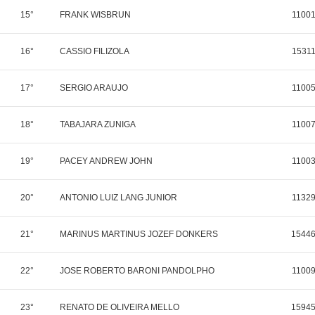
15°
FRANK WISBRUN
1100
16°
CASSIO FILIZOLA
1531
17°
SERGIO ARAUJO
1100
18°
TABAJARA ZUNIGA
1100
19°
PACEY ANDREW JOHN
1100
20°
ANTONIO LUIZ LANG JUNIOR
1132
21°
MARINUS MARTINUS JOZEF DONKERS
1544
22°
JOSE ROBERTO BARONI PANDOLPHO
1100
23°
RENATO DE OLIVEIRA MELLO
1594