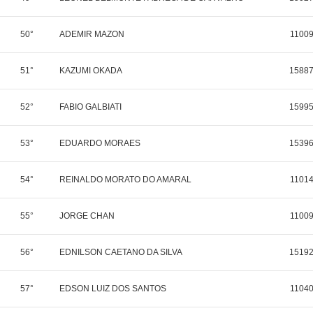
50°
ADEMIR MAZON
1100
51°
KAZUMI OKADA
1588
52°
FABIO GALBIATI
1599
53°
EDUARDO MORAES
1539
54°
REINALDO MORATO DO AMARAL
1101
55°
JORGE CHAN
1100
56°
EDNILSON CAETANO DA SILVA
1519
57°
EDSON LUIZ DOS SANTOS
1104