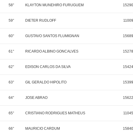
58°
KLAYTON MUNEHIRO FURUGUEM
1529
59°
DIETER RUDLOFF
1100
60°
GUSTAVO SANTOS FLUMIGNAN
1568
61°
RICARDO ALBINO GONCALVES
1527
62°
EDISON CARLOS DA SILVA
1542
63°
GIL GERALDO HIPOLITO
1539
64°
JOSE ABRAO
1562
65°
CRISTIANO RODRIGUES MATHEUS
1104
66°
MAURICIO CARDUM
1584