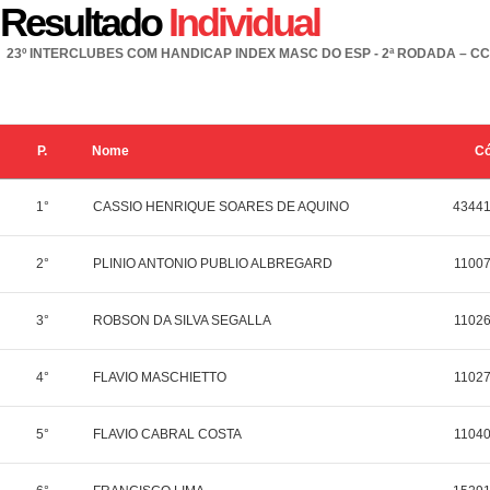
Resultado
Individual
23º INTERCLUBES COM HANDICAP INDEX MASC DO ESP - 2ª RODADA – C
P.
Nome
C
1°
CASSIO HENRIQUE SOARES DE AQUINO
4344
2°
PLINIO ANTONIO PUBLIO ALBREGARD
1100
3°
ROBSON DA SILVA SEGALLA
1102
4°
FLAVIO MASCHIETTO
1102
5°
FLAVIO CABRAL COSTA
1104