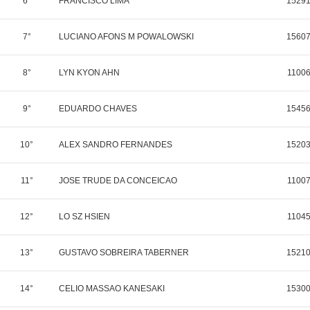
6°
FRANCISCO LIMA
1529
7°
LUCIANO AFONS M POWALOWSKI
1560
8°
LYN KYON AHN
1100
9°
EDUARDO CHAVES
1545
10°
ALEX SANDRO FERNANDES
1520
11°
JOSE TRUDE DA CONCEICAO
1100
12°
LO SZ HSIEN
1104
13°
GUSTAVO SOBREIRA TABERNER
1521
14°
CELIO MASSAO KANESAKI
1530