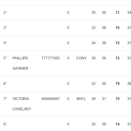
2°
0
35
36
71
3
3°
0
32
38
70
3
4°
0
34
38
72
3
5°
PHILLIPE
777777692
0
CONV
36
36
72
3
GASNIER
6°
0
42
36
78
3
7°
VICTORIA
666666697
0
BHCL
38
37
75
3
LOVELADY
8°
0
35
39
74
3