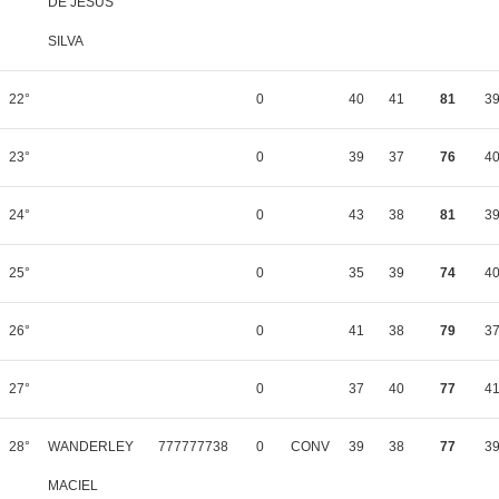
DE JESUS
SILVA
22°
0
40
41
81
3
23°
0
39
37
76
4
24°
0
43
38
81
3
25°
0
35
39
74
4
26°
0
41
38
79
3
27°
0
37
40
77
4
28°
WANDERLEY
777777738
0
CONV
39
38
77
3
MACIEL