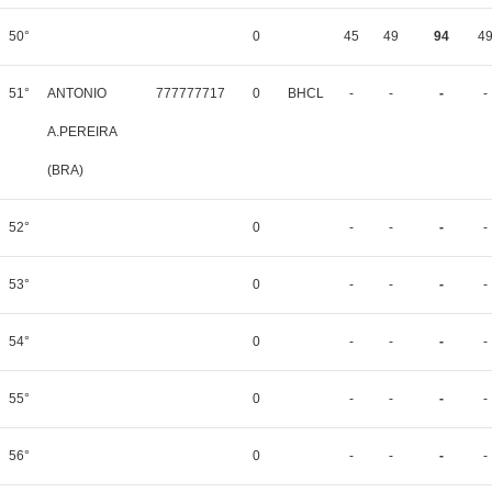
50°
0
45
49
94
4
51°
ANTONIO
777777717
0
BHCL
-
-
-
-
A.PEREIRA
(BRA)
52°
0
-
-
-
-
53°
0
-
-
-
-
54°
0
-
-
-
-
55°
0
-
-
-
-
56°
0
-
-
-
-