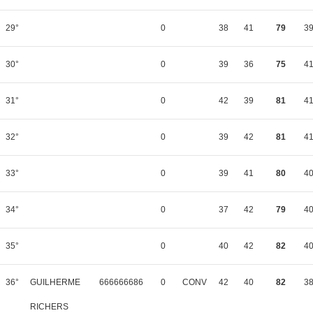
29°
0
38
41
79
3
30°
0
39
36
75
4
31°
0
42
39
81
4
32°
0
39
42
81
4
33°
0
39
41
80
4
34°
0
37
42
79
4
35°
0
40
42
82
4
36°
GUILHERME
666666686
0
CONV
42
40
82
3
RICHERS