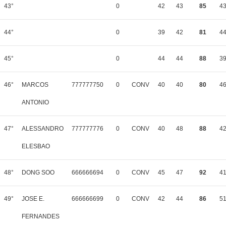
43°
0
42
43
85
4
44°
0
39
42
81
4
45°
0
44
44
88
3
46°
MARCOS
777777750
0
CONV
40
40
80
4
ANTONIO
47°
ALESSANDRO
777777776
0
CONV
40
48
88
4
ELESBAO
48°
DONG SOO
666666694
0
CONV
45
47
92
4
49°
JOSE E.
666666699
0
CONV
42
44
86
5
FERNANDES