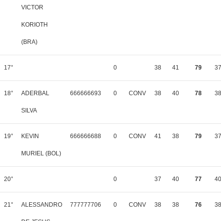
VICTOR
KORIOTH
(BRA)
17°
0
38
41
79
3
18°
ADERBAL
666666693
0
CONV
38
40
78
3
SILVA
19°
KEVIN
666666688
0
CONV
41
38
79
3
MURIEL (BOL)
20°
0
37
40
77
4
21°
ALESSANDRO
777777706
0
CONV
38
38
76
3