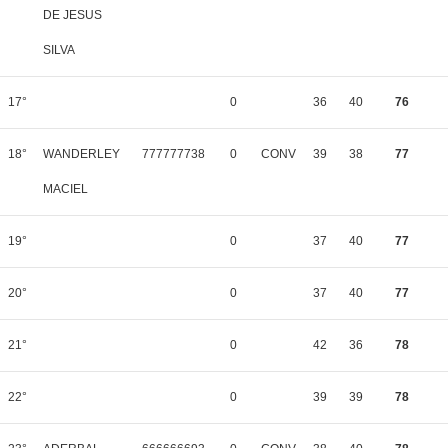
DE JESUS
SILVA
17°
0
36
40
76
18°
WANDERLEY
777777738
0
CONV
39
38
77
MACIEL
19°
0
37
40
77
20°
0
37
40
77
21°
0
42
36
78
22°
0
39
39
78