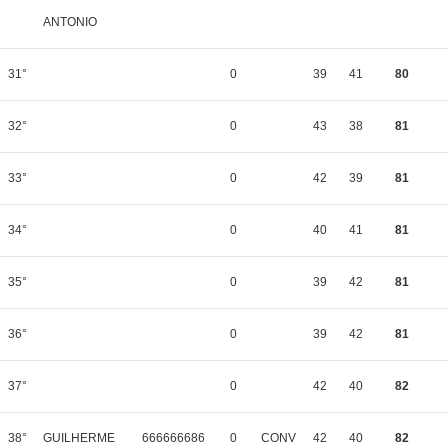
ANTONIO
31°
0
39
41
80
32°
0
43
38
81
33°
0
42
39
81
34°
0
40
41
81
35°
0
39
42
81
36°
0
39
42
81
37°
0
42
40
82
38°
GUILHERME
666666686
0
CONV
42
40
82