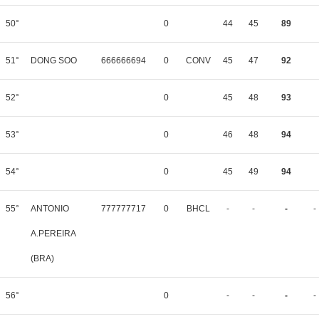
50°
0
44
45
89
51°
DONG SOO
666666694
0
CONV
45
47
92
52°
0
45
48
93
53°
0
46
48
94
54°
0
45
49
94
55°
ANTONIO
777777717
0
BHCL
-
-
-
-
A.PEREIRA
(BRA)
56°
0
-
-
-
-