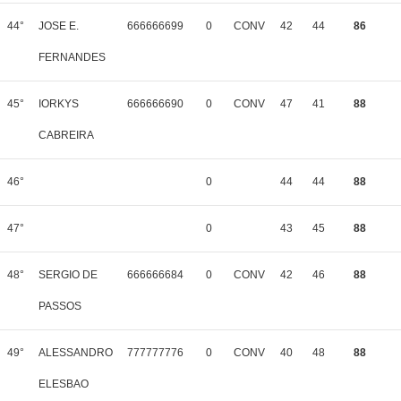
44°
JOSE E.
666666699
0
CONV
42
44
86
FERNANDES
45°
IORKYS
666666690
0
CONV
47
41
88
CABREIRA
46°
0
44
44
88
47°
0
43
45
88
48°
SERGIO DE
666666684
0
CONV
42
46
88
PASSOS
49°
ALESSANDRO
777777776
0
CONV
40
48
88
ELESBAO