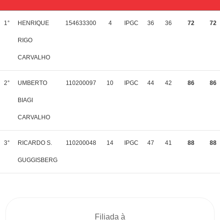
1°
HENRIQUE
154633300
4
IPGC
36
36
72
72
RIGO
CARVALHO
2°
UMBERTO
110200097
10
IPGC
44
42
86
86
BIAGI
CARVALHO
3°
RICARDO S.
110200048
14
IPGC
47
41
88
88
GUGGISBERG
Filiada à