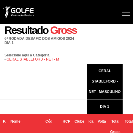
Resultado
Gross
6ª RODADA DESAFIO DOS AMIGOS 2024
DIA 1
Selecione aqui a Categoria
-
GERAL STABLEFORD - NET - M
GERAL
STABLEFORD -
NET - MASCULINO
DIA 1
P.
Nome
Cód
HCP
Clube
Ida
Volta
Total
Total
Gross