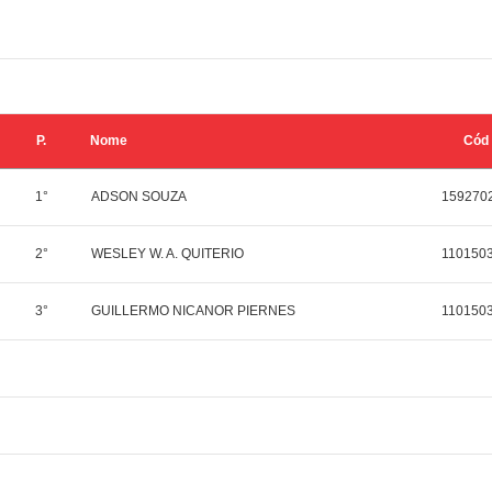
P.
Nome
Cód
1°
ADSON SOUZA
159270
2°
WESLEY W. A. QUITERIO
110150
3°
GUILLERMO NICANOR PIERNES
110150