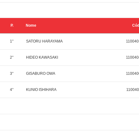
P.
Nome
Có
1°
SATORU HARAYAMA
110040
2°
HIDEO KAWASAKI
110040
3°
GISABURO OWA
110040
4°
KUNIO ISHIHARA
110040