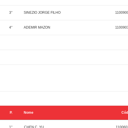
3°
SINEZIO JORGE FILHO
110090
4°
ADEMIR MAZON
110090
P.
Nome
Cód
1°
CHEN C. YU
110060