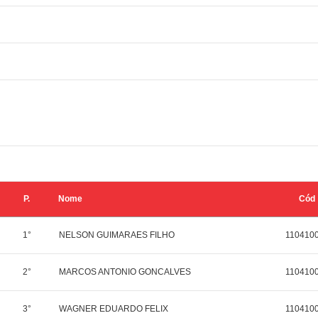
P.
Nome
Cód
1°
NELSON GUIMARAES FILHO
110410
2°
MARCOS ANTONIO GONCALVES
110410
3°
WAGNER EDUARDO FELIX
110410