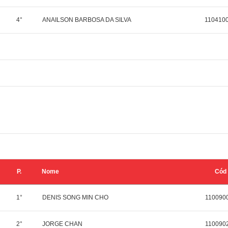
4°
ANAILSON BARBOSA DA SILVA
110410
P.
Nome
Cód
1°
DENIS SONG MIN CHO
110090
2°
JORGE CHAN
110090