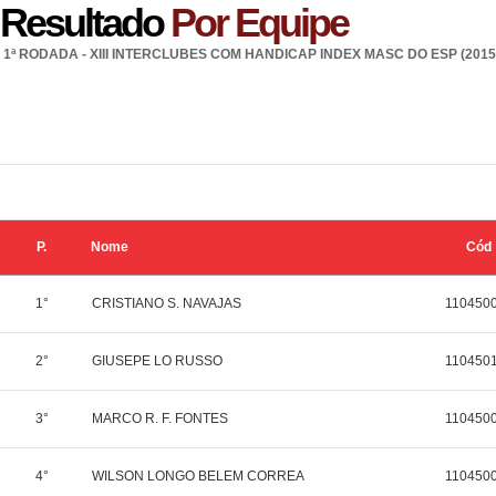
Resultado
Por Equipe
1ª RODADA - XIII INTERCLUBES COM HANDICAP INDEX MASC DO ESP (2015
P.
Nome
Cód
1°
CRISTIANO S. NAVAJAS
110450
2°
GIUSEPE LO RUSSO
110450
3°
MARCO R. F. FONTES
110450
4°
WILSON LONGO BELEM CORREA
110450