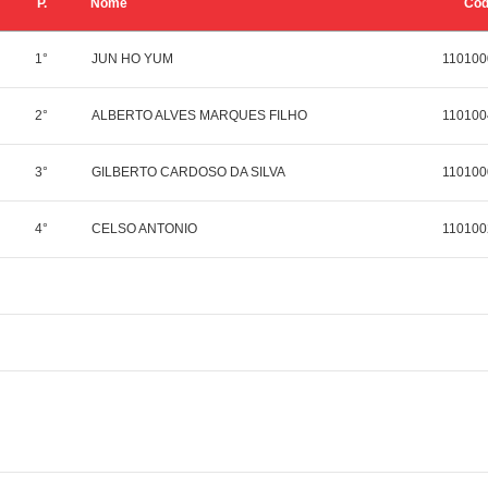
P.
Nome
Có
1°
JUN HO YUM
110100
2°
ALBERTO ALVES MARQUES FILHO
110100
3°
GILBERTO CARDOSO DA SILVA
110100
4°
CELSO ANTONIO
110100