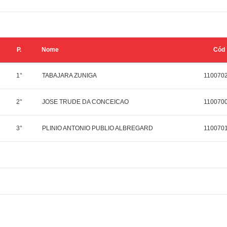
P.
Nome
Cód
1°
TABAJARA ZUNIGA
110070
2°
JOSE TRUDE DA CONCEICAO
110070
3°
PLINIO ANTONIO PUBLIO ALBREGARD
110070