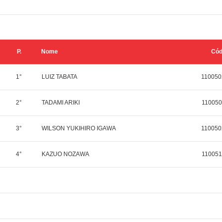
P.
Nome
Có
1°
LUIZ TABATA
110050
2°
TADAMI ARIKI
110050
3°
WILSON YUKIHIRO IGAWA
110050
4°
KAZUO NOZAWA
110051