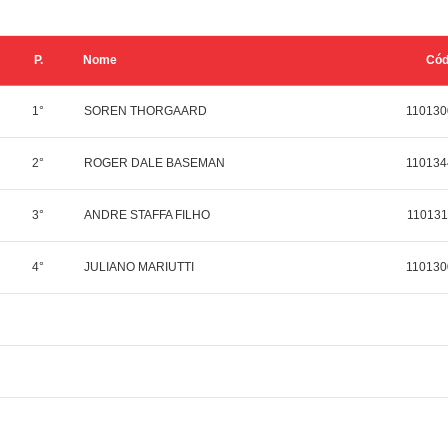
P.
Nome
Có
1°
SOREN THORGAARD
110130
2°
ROGER DALE BASEMAN
110134
3°
ANDRE STAFFA FILHO
110131
4°
JULIANO MARIUTTI
110130