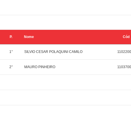
P.
Nome
Cód
1°
SILVIO CESAR POLAQUINI CAMILO
110220
2°
MAURO PINHEIRO
110370