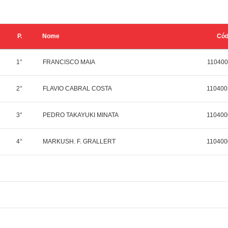
P.
Nome
Có
1°
FRANCISCO MAIA
110400
2°
FLAVIO CABRAL COSTA
110400
3°
PEDRO TAKAYUKI MINATA
110400
4°
MARKUSH. F. GRALLERT
110400