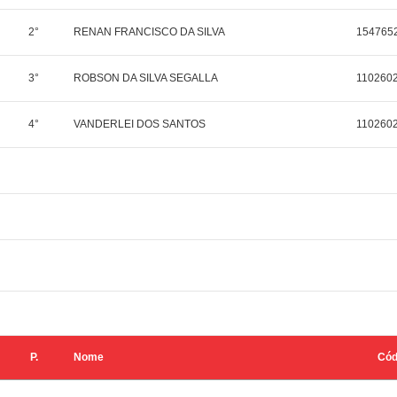
2°
RENAN FRANCISCO DA SILVA
154765
3°
ROBSON DA SILVA SEGALLA
110260
4°
VANDERLEI DOS SANTOS
110260
P.
Nome
Có