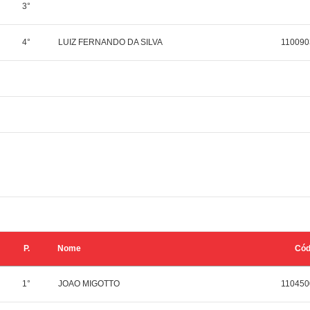
3°
4°
LUIZ FERNANDO DA SILVA
110090
P.
Nome
Có
1°
JOAO MIGOTTO
110450