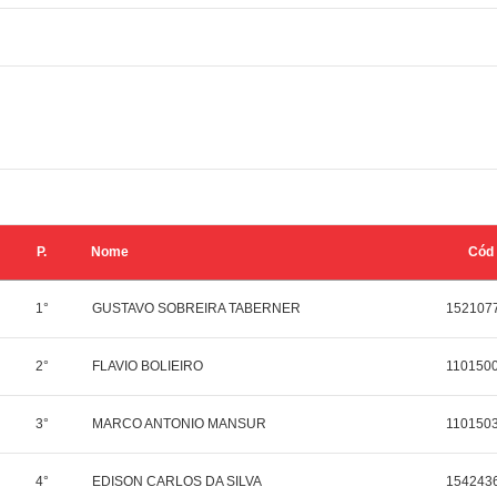
P.
Nome
Cód
1°
GUSTAVO SOBREIRA TABERNER
152107
2°
FLAVIO BOLIEIRO
110150
3°
MARCO ANTONIO MANSUR
110150
4°
EDISON CARLOS DA SILVA
154243