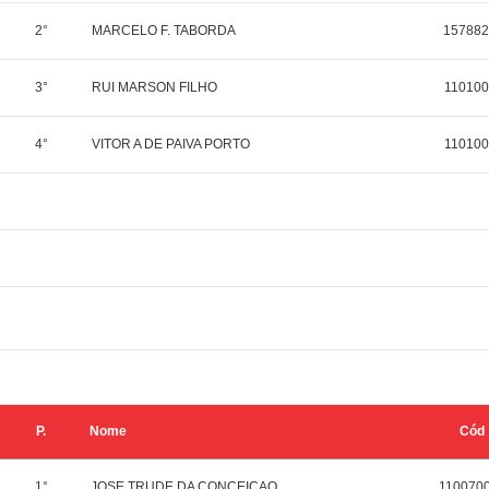
2°
MARCELO F. TABORDA
157882
3°
RUI MARSON FILHO
110100
4°
VITOR A DE PAIVA PORTO
110100
P.
Nome
Cód
1°
JOSE TRUDE DA CONCEICAO
110070