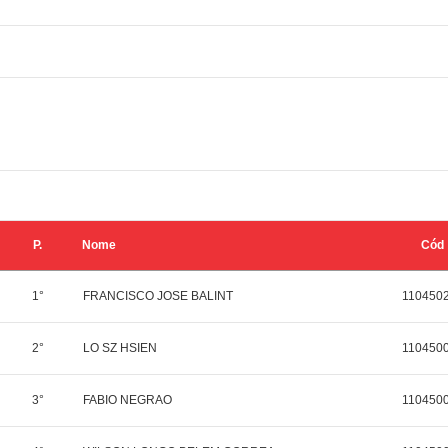
P.
Nome
Cód
1°
FRANCISCO JOSE BALINT
110450
2°
LO SZ HSIEN
110450
3°
FABIO NEGRAO
110450