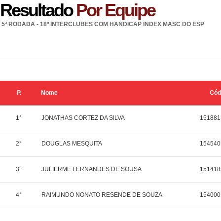
Resultado
Por Equipe
5ª RODADA - 18º INTERCLUBES COM HANDICAP INDEX MASC DO ESP
P.
Nome
Cód
1°
JONATHAS CORTEZ DA SILVA
151881
2°
DOUGLAS MESQUITA
154540
3°
JULIERME FERNANDES DE SOUSA
151418
4°
RAIMUNDO NONATO RESENDE DE SOUZA
154000