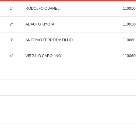
1°
RODOLFO C JANELI
110010
2°
ADAUTO KIYOTA
110010
3°
ANTONIO FERREIRA FILHO
110080
4°
VIRGILIO CAROLINO
110080