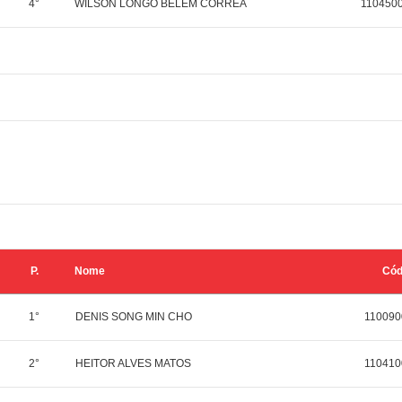
4°
WILSON LONGO BELEM CORREA
110450
P.
Nome
Có
1°
DENIS SONG MIN CHO
110090
2°
HEITOR ALVES MATOS
110410