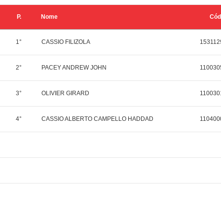
P.
Nome
Cód
1°
CASSIO FILIZOLA
153112
2°
PACEY ANDREW JOHN
110030
3°
OLIVIER GIRARD
110030
4°
CASSIO ALBERTO CAMPELLO HADDAD
110400