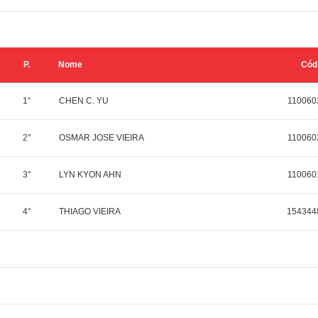
P.
Nome
Cód
1°
CHEN C. YU
110060
2°
OSMAR JOSE VIEIRA
110060
3°
LYN KYON AHN
110060
4°
THIAGO VIEIRA
154344