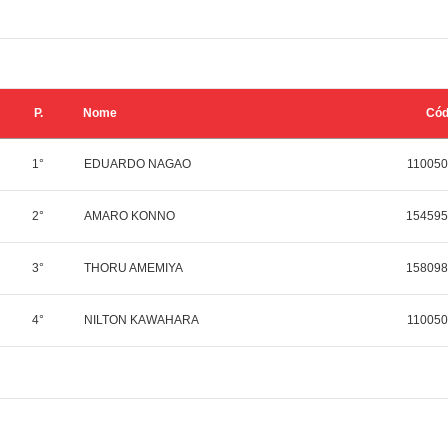
P.
Nome
Có
1°
EDUARDO NAGAO
110050
2°
AMARO KONNO
154595
3°
THORU AMEMIYA
158098
4°
NILTON KAWAHARA
110050