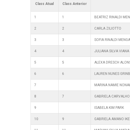
Class Atual
Class Anterior
1
1
BEATRIZ RINALDI ME
2
2
CARLA ZILIOTTO
3
3
SOFIA RINALDI MENG
4
4
JULIANA SILVA VIANA
5
5
ALEXA DRESCH ALON
6
6
LAUREN NUNES GRIN
7
MARINA NAMIE NONA
8
7
GABRIELA CARVALHO
9
ISABELA KIM PARK
10
9
GABRIELA AMANO IK