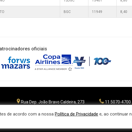
ANO
TSJGC
13401
8,80
OTO
BGC
11949
8,40
atrocinadores oficiais
Rua Dep. João Bravo Caldeira, 273
11 5070-4700
Planalto Paulista - São Paulo
fpgolfe@fpgol
CEP 04071 - 045
antes de acordo com a nossa
Política de Privacidade
e, ao continuar
Política de privac