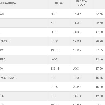
ID DATA
JOGADORA
Clube
GOLF
NGA
SFGC
14055
72,55
AGC
11525
72,40
A
SFGC
14863
47,90
 PASSOS
RGGC
14051
40,40
SO
TSJGC
13399
37,35
BERG
LAGC
32,40
KA
13914
AGC
17,90
 YOSHIKAWA
BGC
13063
15,75
GGCC
20598
15,00
EDA
BGC
14574
12,60