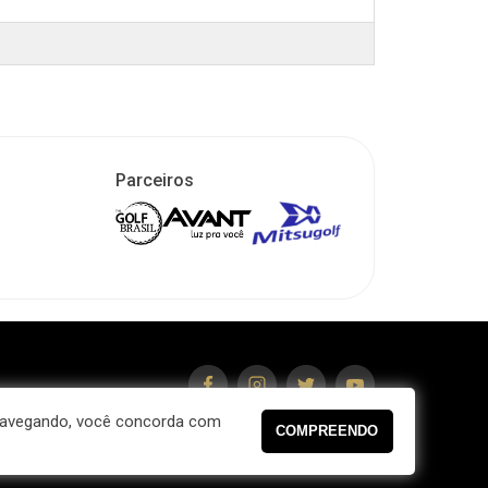
Parceiros
fe.com.br
 navegando, você concorda com
idade