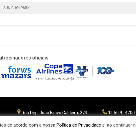
JI SUN CHOI PARK
atrocinadores oficiais
Rua Dep. João Bravo Caldeira, 273
11 5070-4700
Planalto Paulista - São Paulo
fpgolfe@fpgol
CEP 04071 - 045
antes de acordo com a nossa
Política de Privacidade
e, ao continuar
Política de privac