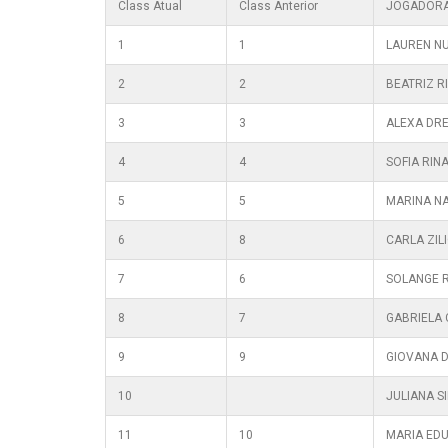
Class Atual
Class Anterior
JOGADOR
1
1
LAUREN N
2
2
BEATRIZ R
3
3
ALEXA DR
4
4
SOFIA RIN
5
5
MARINA N
6
8
CARLA ZIL
7
6
SOLANGE 
8
7
GABRIELA
9
9
GIOVANA 
10
JULIANA S
11
10
MARIA ED