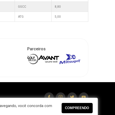
GGCC
8,80
ATG
5,00
Parceiros
fe.com.br
 navegando, você concorda com
idade