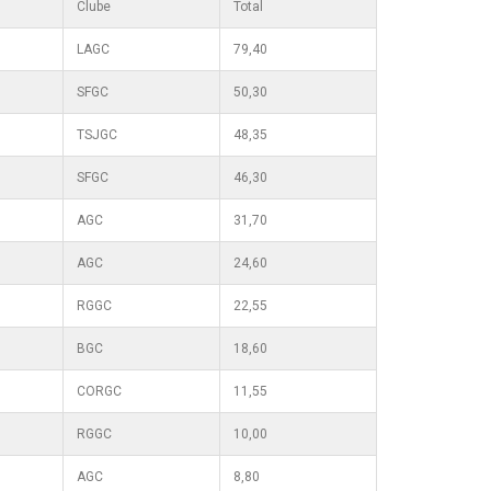
Clube
Total
LAGC
79,40
SFGC
50,30
TSJGC
48,35
SFGC
46,30
AGC
31,70
AGC
24,60
RGGC
22,55
BGC
18,60
CORGC
11,55
RGGC
10,00
AGC
8,80